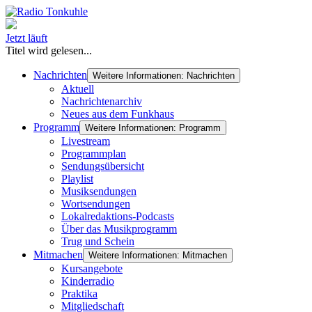
Jetzt läuft
Titel wird gelesen...
Nachrichten
Weitere Informationen: Nachrichten
Aktuell
Nachrichtenarchiv
Neues aus dem Funkhaus
Programm
Weitere Informationen: Programm
Livestream
Programmplan
Sendungsübersicht
Playlist
Musiksendungen
Wortsendungen
Lokalredaktions-Podcasts
Über das Musikprogramm
Trug und Schein
Mitmachen
Weitere Informationen: Mitmachen
Kursangebote
Kinderradio
Praktika
Mitgliedschaft