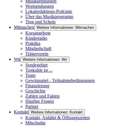
Musiksendungen
Wortsendungen
Lokalredaktions-Podcasts
Über das Musikprogramm
Trug und Schein
Mitmachen
Weitere Informationen: Mitmachen
Kursangebote
Kinderradio
Praktika
Mitgliedschaft
Trägerverein
Wir
Weitere Informationen: Wir
Sendegebiet
Tonkuhle ist ...
Team
Gewinnspiel - Teilnahmebedingungen
Finanzierung
Geschichte
Zahlen und Fakten
Häufige Fragen
Partner
Kontakt
Weitere Informationen: Kontakt
Kontakt, Anfahrt & Öffnungszeiten
Mitschnitte