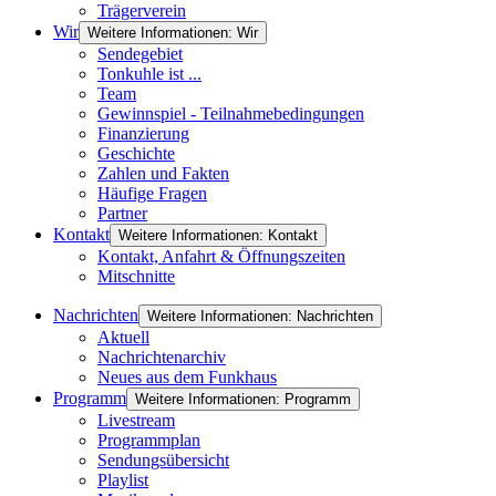
Trägerverein
Wir
Weitere Informationen: Wir
Sendegebiet
Tonkuhle ist ...
Team
Gewinnspiel - Teilnahmebedingungen
Finanzierung
Geschichte
Zahlen und Fakten
Häufige Fragen
Partner
Kontakt
Weitere Informationen: Kontakt
Kontakt, Anfahrt & Öffnungszeiten
Mitschnitte
Nachrichten
Weitere Informationen: Nachrichten
Aktuell
Nachrichtenarchiv
Neues aus dem Funkhaus
Programm
Weitere Informationen: Programm
Livestream
Programmplan
Sendungsübersicht
Playlist