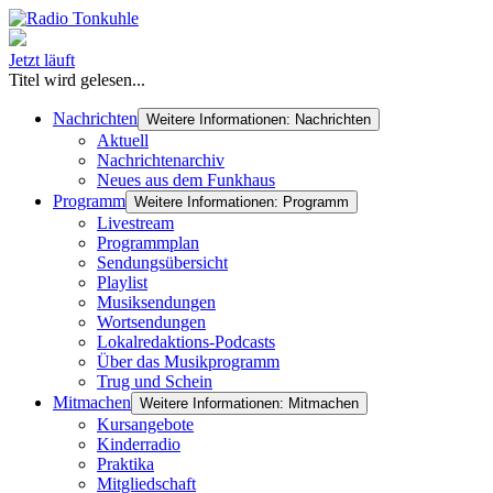
Jetzt läuft
Titel wird gelesen...
Nachrichten
Weitere Informationen: Nachrichten
Aktuell
Nachrichtenarchiv
Neues aus dem Funkhaus
Programm
Weitere Informationen: Programm
Livestream
Programmplan
Sendungsübersicht
Playlist
Musiksendungen
Wortsendungen
Lokalredaktions-Podcasts
Über das Musikprogramm
Trug und Schein
Mitmachen
Weitere Informationen: Mitmachen
Kursangebote
Kinderradio
Praktika
Mitgliedschaft