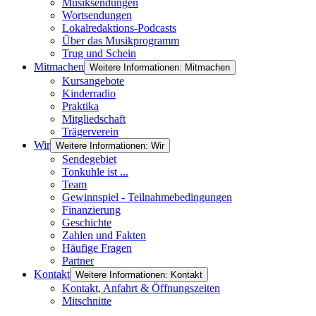
Musiksendungen
Wortsendungen
Lokalredaktions-Podcasts
Über das Musikprogramm
Trug und Schein
Mitmachen
Weitere Informationen: Mitmachen
Kursangebote
Kinderradio
Praktika
Mitgliedschaft
Trägerverein
Wir
Weitere Informationen: Wir
Sendegebiet
Tonkuhle ist ...
Team
Gewinnspiel - Teilnahmebedingungen
Finanzierung
Geschichte
Zahlen und Fakten
Häufige Fragen
Partner
Kontakt
Weitere Informationen: Kontakt
Kontakt, Anfahrt & Öffnungszeiten
Mitschnitte