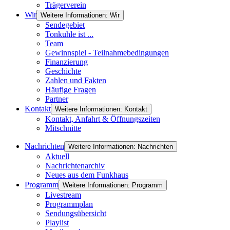
Trägerverein
Wir
Weitere Informationen: Wir
Sendegebiet
Tonkuhle ist ...
Team
Gewinnspiel - Teilnahmebedingungen
Finanzierung
Geschichte
Zahlen und Fakten
Häufige Fragen
Partner
Kontakt
Weitere Informationen: Kontakt
Kontakt, Anfahrt & Öffnungszeiten
Mitschnitte
Nachrichten
Weitere Informationen: Nachrichten
Aktuell
Nachrichtenarchiv
Neues aus dem Funkhaus
Programm
Weitere Informationen: Programm
Livestream
Programmplan
Sendungsübersicht
Playlist