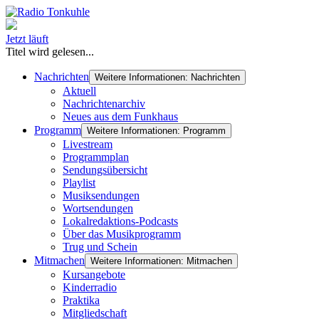
Jetzt läuft
Titel wird gelesen...
Nachrichten
Weitere Informationen: Nachrichten
Aktuell
Nachrichtenarchiv
Neues aus dem Funkhaus
Programm
Weitere Informationen: Programm
Livestream
Programmplan
Sendungsübersicht
Playlist
Musiksendungen
Wortsendungen
Lokalredaktions-Podcasts
Über das Musikprogramm
Trug und Schein
Mitmachen
Weitere Informationen: Mitmachen
Kursangebote
Kinderradio
Praktika
Mitgliedschaft