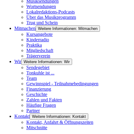
Musiksendungen
Wortsendungen
Lokalredaktions-Podcasts
Über das Musikprogramm
Trug und Schein
Mitmachen
Weitere Informationen: Mitmachen
Kursangebote
Kinderradio
Praktika
Mitgliedschaft
Trägerverein
Wir
Weitere Informationen: Wir
Sendegebiet
Tonkuhle ist ...
Team
Gewinnspiel - Teilnahmebedingungen
Finanzierung
Geschichte
Zahlen und Fakten
Häufige Fragen
Partner
Kontakt
Weitere Informationen: Kontakt
Kontakt, Anfahrt & Öffnungszeiten
Mitschnitte