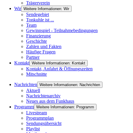
Trägerverein
Wir
Weitere Informationen: Wir
Sendegebiet
Tonkuhle ist ...
Team
Gewinnspiel - Teilnahmebedingungen
Finanzierung
Geschichte
Zahlen und Fakten
Häufige Fragen
Partner
Kontakt
Weitere Informationen: Kontakt
Kontakt, Anfahrt & Öffnungszeiten
Mitschnitte
Nachrichten
Weitere Informationen: Nachrichten
Aktuell
Nachrichtenarchiv
Neues aus dem Funkhaus
Programm
Weitere Informationen: Programm
Livestream
Programmplan
Sendungsübersicht
Playlist