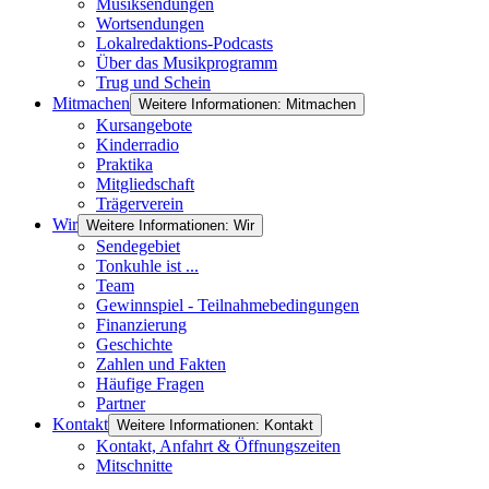
Musiksendungen
Wortsendungen
Lokalredaktions-Podcasts
Über das Musikprogramm
Trug und Schein
Mitmachen
Weitere Informationen: Mitmachen
Kursangebote
Kinderradio
Praktika
Mitgliedschaft
Trägerverein
Wir
Weitere Informationen: Wir
Sendegebiet
Tonkuhle ist ...
Team
Gewinnspiel - Teilnahmebedingungen
Finanzierung
Geschichte
Zahlen und Fakten
Häufige Fragen
Partner
Kontakt
Weitere Informationen: Kontakt
Kontakt, Anfahrt & Öffnungszeiten
Mitschnitte