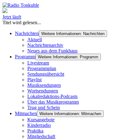
Jetzt läuft
Titel wird gelesen...
Nachrichten
Weitere Informationen: Nachrichten
Aktuell
Nachrichtenarchiv
Neues aus dem Funkhaus
Programm
Weitere Informationen: Programm
Livestream
Programmplan
Sendungsübersicht
Playlist
Musiksendungen
Wortsendungen
Lokalredaktions-Podcasts
Über das Musikprogramm
Trug und Schein
Mitmachen
Weitere Informationen: Mitmachen
Kursangebote
Kinderradio
Praktika
Mitgliedschaft