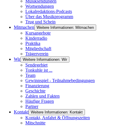
Musiksendungen
Wortsendungen
Lokalredaktions-Podcasts
Über das Musikprogramm
Trug und Schein
Mitmachen
Weitere Informationen: Mitmachen
Kursangebote
Kinderradio
Praktika
Mitgliedschaft
Trägerverein
Wir
Weitere Informationen: Wir
Sendegebiet
Tonkuhle ist ...
Team
Gewinnspiel - Teilnahmebedingungen
Finanzierung
Geschichte
Zahlen und Fakten
Häufige Fragen
Partner
Kontakt
Weitere Informationen: Kontakt
Kontakt, Anfahrt & Öffnungszeiten
Mitschnitte