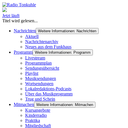
Jetzt läuft
Titel wird gelesen...
Nachrichten
Weitere Informationen: Nachrichten
Aktuell
Nachrichtenarchiv
Neues aus dem Funkhaus
Programm
Weitere Informationen: Programm
Livestream
Programmplan
Sendungsübersicht
Playlist
Musiksendungen
Wortsendungen
Lokalredaktions-Podcasts
Über das Musikprogramm
Trug und Schein
Mitmachen
Weitere Informationen: Mitmachen
Kursangebote
Kinderradio
Praktika
Mitgliedschaft