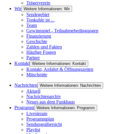
Trägerverein
Wir
Weitere Informationen: Wir
Sendegebiet
Tonkuhle ist ...
Team
Gewinnspiel - Teilnahmebedingungen
Finanzierung
Geschichte
Zahlen und Fakten
Häufige Fragen
Partner
Kontakt
Weitere Informationen: Kontakt
Kontakt, Anfahrt & Öffnungszeiten
Mitschnitte
Nachrichten
Weitere Informationen: Nachrichten
Aktuell
Nachrichtenarchiv
Neues aus dem Funkhaus
Programm
Weitere Informationen: Programm
Livestream
Programmplan
Sendungsübersicht
Playlist