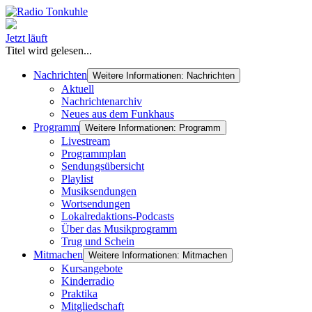
Jetzt läuft
Titel wird gelesen...
Nachrichten
Weitere Informationen: Nachrichten
Aktuell
Nachrichtenarchiv
Neues aus dem Funkhaus
Programm
Weitere Informationen: Programm
Livestream
Programmplan
Sendungsübersicht
Playlist
Musiksendungen
Wortsendungen
Lokalredaktions-Podcasts
Über das Musikprogramm
Trug und Schein
Mitmachen
Weitere Informationen: Mitmachen
Kursangebote
Kinderradio
Praktika
Mitgliedschaft