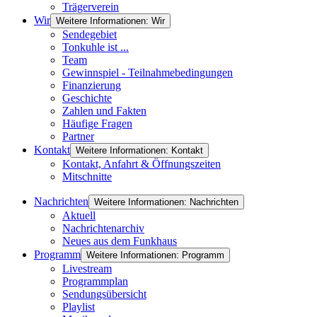
Trägerverein
Wir
Weitere Informationen: Wir
Sendegebiet
Tonkuhle ist ...
Team
Gewinnspiel - Teilnahmebedingungen
Finanzierung
Geschichte
Zahlen und Fakten
Häufige Fragen
Partner
Kontakt
Weitere Informationen: Kontakt
Kontakt, Anfahrt & Öffnungszeiten
Mitschnitte
Nachrichten
Weitere Informationen: Nachrichten
Aktuell
Nachrichtenarchiv
Neues aus dem Funkhaus
Programm
Weitere Informationen: Programm
Livestream
Programmplan
Sendungsübersicht
Playlist