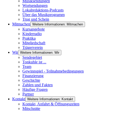
Musiksendungen
Wortsendungen
Lokalredaktions-Podcasts
Über das Musikprogramm
Trug und Schein
Mitmachen
Weitere Informationen: Mitmachen
Kursangebote
Kinderradio
Praktika
Mitgliedschaft
Trägerverein
Wir
Weitere Informationen: Wir
Sendegebiet
Tonkuhle ist ...
Team
Gewinnspiel - Teilnahmebedingungen
Finanzierung
Geschichte
Zahlen und Fakten
Häufige Fragen
Partner
Kontakt
Weitere Informationen: Kontakt
Kontakt, Anfahrt & Öffnungszeiten
Mitschnitte