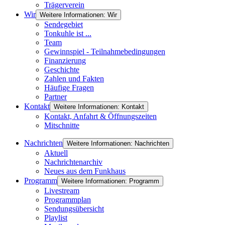
Trägerverein
Wir
Weitere Informationen: Wir
Sendegebiet
Tonkuhle ist ...
Team
Gewinnspiel - Teilnahmebedingungen
Finanzierung
Geschichte
Zahlen und Fakten
Häufige Fragen
Partner
Kontakt
Weitere Informationen: Kontakt
Kontakt, Anfahrt & Öffnungszeiten
Mitschnitte
Nachrichten
Weitere Informationen: Nachrichten
Aktuell
Nachrichtenarchiv
Neues aus dem Funkhaus
Programm
Weitere Informationen: Programm
Livestream
Programmplan
Sendungsübersicht
Playlist