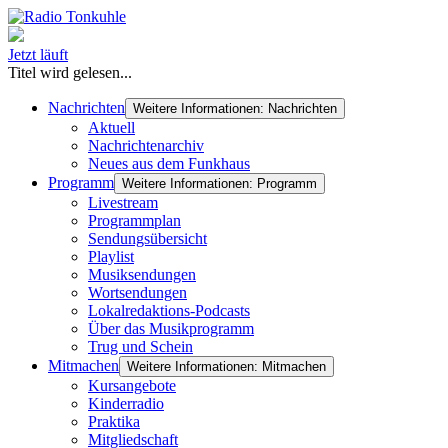
Jetzt läuft
Titel wird gelesen...
Nachrichten
Weitere Informationen: Nachrichten
Aktuell
Nachrichtenarchiv
Neues aus dem Funkhaus
Programm
Weitere Informationen: Programm
Livestream
Programmplan
Sendungsübersicht
Playlist
Musiksendungen
Wortsendungen
Lokalredaktions-Podcasts
Über das Musikprogramm
Trug und Schein
Mitmachen
Weitere Informationen: Mitmachen
Kursangebote
Kinderradio
Praktika
Mitgliedschaft