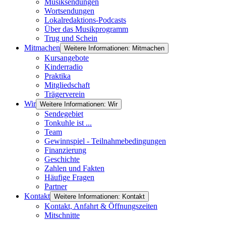
Musiksendungen
Wortsendungen
Lokalredaktions-Podcasts
Über das Musikprogramm
Trug und Schein
Mitmachen
Weitere Informationen: Mitmachen
Kursangebote
Kinderradio
Praktika
Mitgliedschaft
Trägerverein
Wir
Weitere Informationen: Wir
Sendegebiet
Tonkuhle ist ...
Team
Gewinnspiel - Teilnahmebedingungen
Finanzierung
Geschichte
Zahlen und Fakten
Häufige Fragen
Partner
Kontakt
Weitere Informationen: Kontakt
Kontakt, Anfahrt & Öffnungszeiten
Mitschnitte