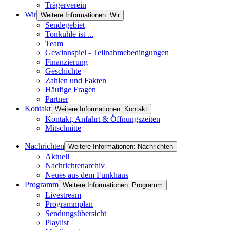
Trägerverein
Wir
Weitere Informationen: Wir
Sendegebiet
Tonkuhle ist ...
Team
Gewinnspiel - Teilnahmebedingungen
Finanzierung
Geschichte
Zahlen und Fakten
Häufige Fragen
Partner
Kontakt
Weitere Informationen: Kontakt
Kontakt, Anfahrt & Öffnungszeiten
Mitschnitte
Nachrichten
Weitere Informationen: Nachrichten
Aktuell
Nachrichtenarchiv
Neues aus dem Funkhaus
Programm
Weitere Informationen: Programm
Livestream
Programmplan
Sendungsübersicht
Playlist