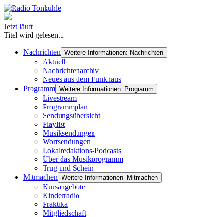
Jetzt läuft
Titel wird gelesen...
Nachrichten
Weitere Informationen: Nachrichten
Aktuell
Nachrichtenarchiv
Neues aus dem Funkhaus
Programm
Weitere Informationen: Programm
Livestream
Programmplan
Sendungsübersicht
Playlist
Musiksendungen
Wortsendungen
Lokalredaktions-Podcasts
Über das Musikprogramm
Trug und Schein
Mitmachen
Weitere Informationen: Mitmachen
Kursangebote
Kinderradio
Praktika
Mitgliedschaft