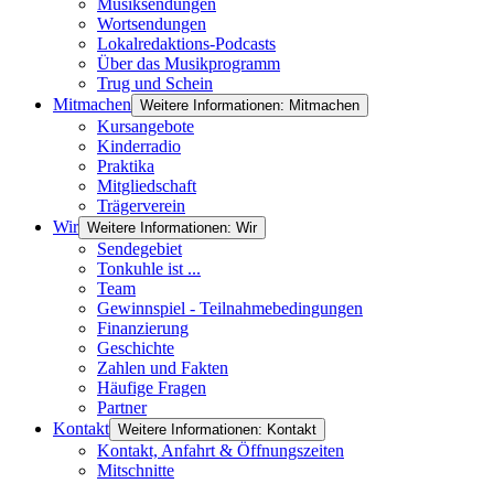
Musiksendungen
Wortsendungen
Lokalredaktions-Podcasts
Über das Musikprogramm
Trug und Schein
Mitmachen
Weitere Informationen: Mitmachen
Kursangebote
Kinderradio
Praktika
Mitgliedschaft
Trägerverein
Wir
Weitere Informationen: Wir
Sendegebiet
Tonkuhle ist ...
Team
Gewinnspiel - Teilnahmebedingungen
Finanzierung
Geschichte
Zahlen und Fakten
Häufige Fragen
Partner
Kontakt
Weitere Informationen: Kontakt
Kontakt, Anfahrt & Öffnungszeiten
Mitschnitte