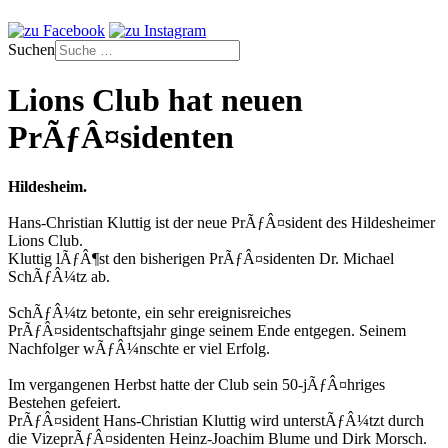
Suchen
Lions Club hat neuen
PrÃƒÂ¤sidenten
Hildesheim.
Hans-Christian Kluttig ist der neue PrÃƒÂ¤sident des Hildesheimer
Lions Club.
Kluttig lÃƒÂ¶st den bisherigen PrÃƒÂ¤sidenten Dr. Michael
SchÃƒÂ¼tz ab.
SchÃƒÂ¼tz betonte, ein sehr ereignisreiches
PrÃƒÂ¤sidentschaftsjahr ginge seinem Ende entgegen. Seinem
Nachfolger wÃƒÂ¼nschte er viel Erfolg.
Im vergangenen Herbst hatte der Club sein 50-jÃƒÂ¤hriges
Bestehen gefeiert.
PrÃƒÂ¤sident Hans-Christian Kluttig wird unterstÃƒÂ¼tzt durch
die VizeprÃƒÂ¤sidenten Heinz-Joachim Blume und Dirk Morsch.