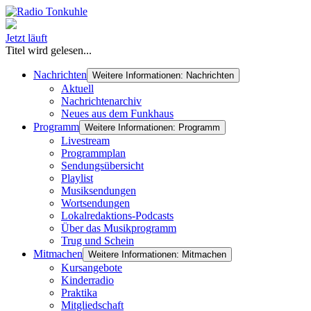
Jetzt läuft
Titel wird gelesen...
Nachrichten
Weitere Informationen: Nachrichten
Aktuell
Nachrichtenarchiv
Neues aus dem Funkhaus
Programm
Weitere Informationen: Programm
Livestream
Programmplan
Sendungsübersicht
Playlist
Musiksendungen
Wortsendungen
Lokalredaktions-Podcasts
Über das Musikprogramm
Trug und Schein
Mitmachen
Weitere Informationen: Mitmachen
Kursangebote
Kinderradio
Praktika
Mitgliedschaft