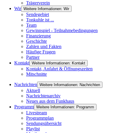
Trägerverein
Wir
Weitere Informationen: Wir
Sendegebiet
Tonkuhle ist ...
Team
Gewinnspiel - Teilnahmebedingungen
Finanzierung
Geschichte
Zahlen und Fakten
Häufige Fragen
Partner
Kontakt
Weitere Informationen: Kontakt
Kontakt, Anfahrt & Öffnungszeiten
Mitschnitte
Nachrichten
Weitere Informationen: Nachrichten
Aktuell
Nachrichtenarchiv
Neues aus dem Funkhaus
Programm
Weitere Informationen: Programm
Livestream
Programmplan
Sendungsübersicht
Playlist