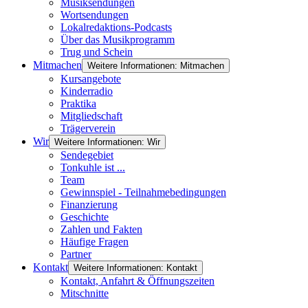
Musiksendungen
Wortsendungen
Lokalredaktions-Podcasts
Über das Musikprogramm
Trug und Schein
Mitmachen
Weitere Informationen: Mitmachen
Kursangebote
Kinderradio
Praktika
Mitgliedschaft
Trägerverein
Wir
Weitere Informationen: Wir
Sendegebiet
Tonkuhle ist ...
Team
Gewinnspiel - Teilnahmebedingungen
Finanzierung
Geschichte
Zahlen und Fakten
Häufige Fragen
Partner
Kontakt
Weitere Informationen: Kontakt
Kontakt, Anfahrt & Öffnungszeiten
Mitschnitte