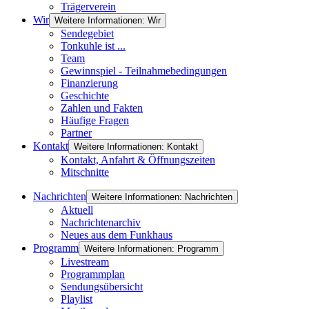
Trägerverein
Wir
Weitere Informationen: Wir
Sendegebiet
Tonkuhle ist ...
Team
Gewinnspiel - Teilnahmebedingungen
Finanzierung
Geschichte
Zahlen und Fakten
Häufige Fragen
Partner
Kontakt
Weitere Informationen: Kontakt
Kontakt, Anfahrt & Öffnungszeiten
Mitschnitte
Nachrichten
Weitere Informationen: Nachrichten
Aktuell
Nachrichtenarchiv
Neues aus dem Funkhaus
Programm
Weitere Informationen: Programm
Livestream
Programmplan
Sendungsübersicht
Playlist