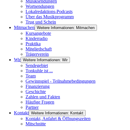
Musiksendungen
Wortsendungen
Lokalredaktions-Podcasts
Über das Musikprogramm
Trug und Schein
Mitmachen
Weitere Informationen: Mitmachen
Kursangebote
Kinderradio
Praktika
Mitgliedschaft
Trägerverein
Wir
Weitere Informationen: Wir
Sendegebiet
Tonkuhle ist ...
Team
Gewinnspiel - Teilnahmebedingungen
Finanzierung
Geschichte
Zahlen und Fakten
Häufige Fragen
Partner
Kontakt
Weitere Informationen: Kontakt
Kontakt, Anfahrt & Öffnungszeiten
Mitschnitte