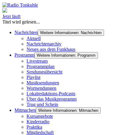
Jetzt läuft
Titel wird gelesen...
Nachrichten
Weitere Informationen: Nachrichten
Aktuell
Nachrichtenarchiv
Neues aus dem Funkhaus
Programm
Weitere Informationen: Programm
Livestream
Programmplan
Sendungsübersicht
Playlist
Musiksendungen
Wortsendungen
Lokalredaktions-Podcasts
Über das Musikprogramm
Trug und Schein
Mitmachen
Weitere Informationen: Mitmachen
Kursangebote
Kinderradio
Praktika
Mitgliedschaft