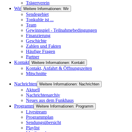
Trägerverein
Wir
Weitere Informationen: Wir
Sendegebiet
Tonkuhle ist ...
Team
Gewinnspiel - Teilnahmebedingungen
Finanzierung
Geschichte
Zahlen und Fakten
Häufige Fragen
Partner
Kontakt
Weitere Informationen: Kontakt
Kontakt, Anfahrt & Öffnungszeiten
Mitschnitte
Nachrichten
Weitere Informationen: Nachrichten
Aktuell
Nachrichtenarchiv
Neues aus dem Funkhaus
Programm
Weitere Informationen: Programm
Livestream
Programmplan
Sendungsübersicht
Playlist