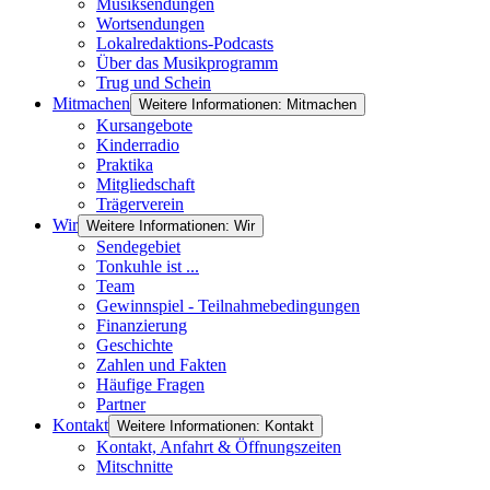
Musiksendungen
Wortsendungen
Lokalredaktions-Podcasts
Über das Musikprogramm
Trug und Schein
Mitmachen
Weitere Informationen: Mitmachen
Kursangebote
Kinderradio
Praktika
Mitgliedschaft
Trägerverein
Wir
Weitere Informationen: Wir
Sendegebiet
Tonkuhle ist ...
Team
Gewinnspiel - Teilnahmebedingungen
Finanzierung
Geschichte
Zahlen und Fakten
Häufige Fragen
Partner
Kontakt
Weitere Informationen: Kontakt
Kontakt, Anfahrt & Öffnungszeiten
Mitschnitte