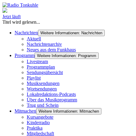
Jetzt läuft
Titel wird gelesen...
Nachrichten
Weitere Informationen: Nachrichten
Aktuell
Nachrichtenarchiv
Neues aus dem Funkhaus
Programm
Weitere Informationen: Programm
Livestream
Programmplan
Sendungsübersicht
Playlist
Musiksendungen
Wortsendungen
Lokalredaktions-Podcasts
Über das Musikprogramm
Trug und Schein
Mitmachen
Weitere Informationen: Mitmachen
Kursangebote
Kinderradio
Praktika
Mitgliedschaft