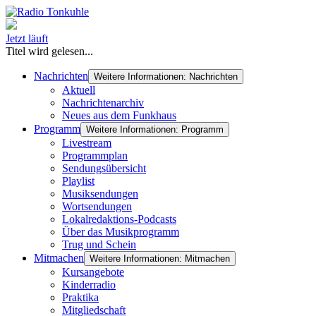
Jetzt läuft
Titel wird gelesen...
Nachrichten
Weitere Informationen: Nachrichten
Aktuell
Nachrichtenarchiv
Neues aus dem Funkhaus
Programm
Weitere Informationen: Programm
Livestream
Programmplan
Sendungsübersicht
Playlist
Musiksendungen
Wortsendungen
Lokalredaktions-Podcasts
Über das Musikprogramm
Trug und Schein
Mitmachen
Weitere Informationen: Mitmachen
Kursangebote
Kinderradio
Praktika
Mitgliedschaft