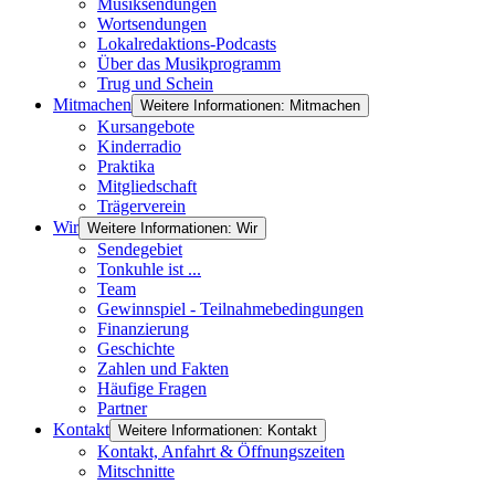
Musiksendungen
Wortsendungen
Lokalredaktions-Podcasts
Über das Musikprogramm
Trug und Schein
Mitmachen
Weitere Informationen: Mitmachen
Kursangebote
Kinderradio
Praktika
Mitgliedschaft
Trägerverein
Wir
Weitere Informationen: Wir
Sendegebiet
Tonkuhle ist ...
Team
Gewinnspiel - Teilnahmebedingungen
Finanzierung
Geschichte
Zahlen und Fakten
Häufige Fragen
Partner
Kontakt
Weitere Informationen: Kontakt
Kontakt, Anfahrt & Öffnungszeiten
Mitschnitte