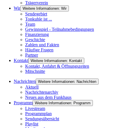
Trägerverein
Wir
Weitere Informationen: Wir
Sendegebiet
Tonkuhle ist ...
Team
Gewinnspiel - Teilnahmebedingungen
Finanzierung
Geschichte
Zahlen und Fakten
Häufige Fragen
Partner
Kontakt
Weitere Informationen: Kontakt
Kontakt, Anfahrt & Öffnungszeiten
Mitschnitte
Nachrichten
Weitere Informationen: Nachrichten
Aktuell
Nachrichtenarchiv
Neues aus dem Funkhaus
Programm
Weitere Informationen: Programm
Livestream
Programmplan
Sendungsübersicht
Playlist