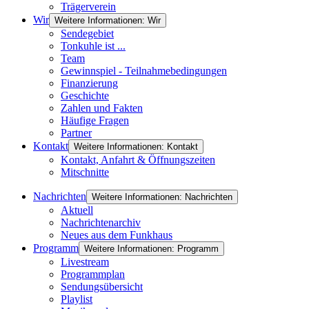
Trägerverein
Wir
Weitere Informationen: Wir
Sendegebiet
Tonkuhle ist ...
Team
Gewinnspiel - Teilnahmebedingungen
Finanzierung
Geschichte
Zahlen und Fakten
Häufige Fragen
Partner
Kontakt
Weitere Informationen: Kontakt
Kontakt, Anfahrt & Öffnungszeiten
Mitschnitte
Nachrichten
Weitere Informationen: Nachrichten
Aktuell
Nachrichtenarchiv
Neues aus dem Funkhaus
Programm
Weitere Informationen: Programm
Livestream
Programmplan
Sendungsübersicht
Playlist