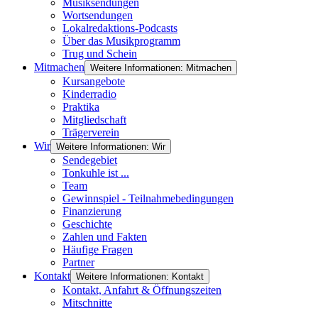
Musiksendungen
Wortsendungen
Lokalredaktions-Podcasts
Über das Musikprogramm
Trug und Schein
Mitmachen
Weitere Informationen: Mitmachen
Kursangebote
Kinderradio
Praktika
Mitgliedschaft
Trägerverein
Wir
Weitere Informationen: Wir
Sendegebiet
Tonkuhle ist ...
Team
Gewinnspiel - Teilnahmebedingungen
Finanzierung
Geschichte
Zahlen und Fakten
Häufige Fragen
Partner
Kontakt
Weitere Informationen: Kontakt
Kontakt, Anfahrt & Öffnungszeiten
Mitschnitte