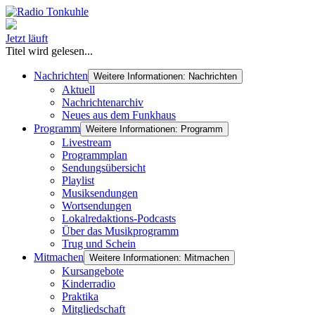
Jetzt läuft
Titel wird gelesen...
Nachrichten
Weitere Informationen: Nachrichten
Aktuell
Nachrichtenarchiv
Neues aus dem Funkhaus
Programm
Weitere Informationen: Programm
Livestream
Programmplan
Sendungsübersicht
Playlist
Musiksendungen
Wortsendungen
Lokalredaktions-Podcasts
Über das Musikprogramm
Trug und Schein
Mitmachen
Weitere Informationen: Mitmachen
Kursangebote
Kinderradio
Praktika
Mitgliedschaft