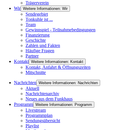
Trägerverein
Wir
Weitere Informationen: Wir
Sendegebiet
Tonkuhle ist ...
Team
Gewinnspiel - Teilnahmebedingungen
Finanzierung
Geschichte
Zahlen und Fakten
Häufige Fragen
Partner
Kontakt
Weitere Informationen: Kontakt
Kontakt, Anfahrt & Öffnungszeiten
Mitschnitte
Nachrichten
Weitere Informationen: Nachrichten
Aktuell
Nachrichtenarchiv
Neues aus dem Funkhaus
Programm
Weitere Informationen: Programm
Livestream
Programmplan
Sendungsübersicht
Playlist