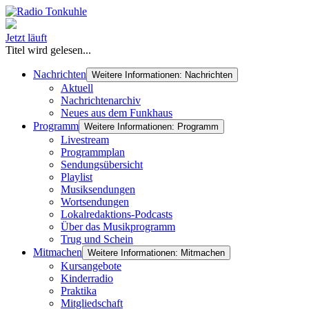
Jetzt läuft
Titel wird gelesen...
Nachrichten
Weitere Informationen: Nachrichten
Aktuell
Nachrichtenarchiv
Neues aus dem Funkhaus
Programm
Weitere Informationen: Programm
Livestream
Programmplan
Sendungsübersicht
Playlist
Musiksendungen
Wortsendungen
Lokalredaktions-Podcasts
Über das Musikprogramm
Trug und Schein
Mitmachen
Weitere Informationen: Mitmachen
Kursangebote
Kinderradio
Praktika
Mitgliedschaft