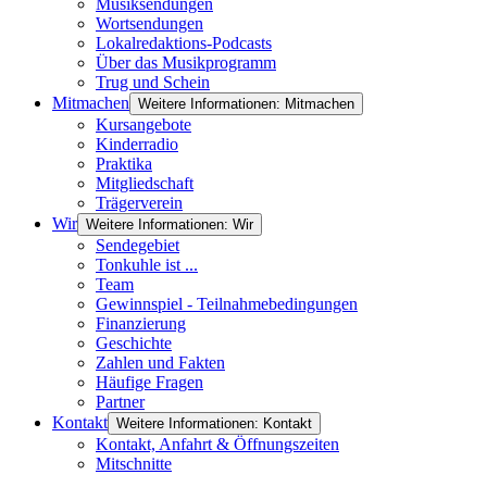
Musiksendungen
Wortsendungen
Lokalredaktions-Podcasts
Über das Musikprogramm
Trug und Schein
Mitmachen
Weitere Informationen: Mitmachen
Kursangebote
Kinderradio
Praktika
Mitgliedschaft
Trägerverein
Wir
Weitere Informationen: Wir
Sendegebiet
Tonkuhle ist ...
Team
Gewinnspiel - Teilnahmebedingungen
Finanzierung
Geschichte
Zahlen und Fakten
Häufige Fragen
Partner
Kontakt
Weitere Informationen: Kontakt
Kontakt, Anfahrt & Öffnungszeiten
Mitschnitte