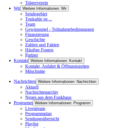
Trägerverein
Wir
Weitere Informationen: Wir
Sendegebiet
Tonkuhle ist ...
Team
Gewinnspiel - Teilnahmebedingungen
Finanzierung
Geschichte
Zahlen und Fakten
Häufige Fragen
Partner
Kontakt
Weitere Informationen: Kontakt
Kontakt, Anfahrt & Öffnungszeiten
Mitschnitte
Nachrichten
Weitere Informationen: Nachrichten
Aktuell
Nachrichtenarchiv
Neues aus dem Funkhaus
Programm
Weitere Informationen: Programm
Livestream
Programmplan
Sendungsübersicht
Playlist