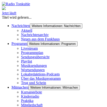
Jetzt läuft
Titel wird gelesen...
Nachrichten
Weitere Informationen: Nachrichten
Aktuell
Nachrichtenarchiv
Neues aus dem Funkhaus
Programm
Weitere Informationen: Programm
Livestream
Programmplan
Sendungsübersicht
Playlist
Musiksendungen
Wortsendungen
Lokalredaktions-Podcasts
Über das Musikprogramm
Trug und Schein
Mitmachen
Weitere Informationen: Mitmachen
Kursangebote
Kinderradio
Praktika
Mitgliedschaft