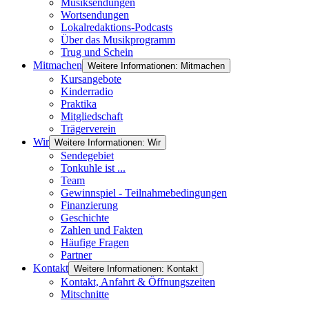
Musiksendungen
Wortsendungen
Lokalredaktions-Podcasts
Über das Musikprogramm
Trug und Schein
Mitmachen
Weitere Informationen: Mitmachen
Kursangebote
Kinderradio
Praktika
Mitgliedschaft
Trägerverein
Wir
Weitere Informationen: Wir
Sendegebiet
Tonkuhle ist ...
Team
Gewinnspiel - Teilnahmebedingungen
Finanzierung
Geschichte
Zahlen und Fakten
Häufige Fragen
Partner
Kontakt
Weitere Informationen: Kontakt
Kontakt, Anfahrt & Öffnungszeiten
Mitschnitte