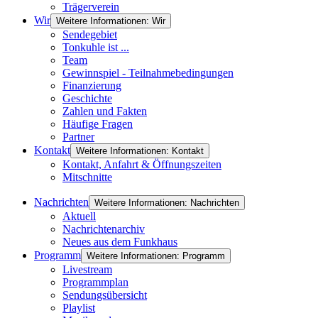
Trägerverein
Wir
Weitere Informationen: Wir
Sendegebiet
Tonkuhle ist ...
Team
Gewinnspiel - Teilnahmebedingungen
Finanzierung
Geschichte
Zahlen und Fakten
Häufige Fragen
Partner
Kontakt
Weitere Informationen: Kontakt
Kontakt, Anfahrt & Öffnungszeiten
Mitschnitte
Nachrichten
Weitere Informationen: Nachrichten
Aktuell
Nachrichtenarchiv
Neues aus dem Funkhaus
Programm
Weitere Informationen: Programm
Livestream
Programmplan
Sendungsübersicht
Playlist