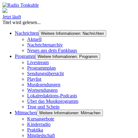
Jetzt läuft
Titel wird gelesen...
Nachrichten
Weitere Informationen: Nachrichten
Aktuell
Nachrichtenarchiv
Neues aus dem Funkhaus
Programm
Weitere Informationen: Programm
Livestream
Programmplan
Sendungsübersicht
Playlist
Musiksendungen
Wortsendungen
Lokalredaktions-Podcasts
Über das Musikprogramm
Trug und Schein
Mitmachen
Weitere Informationen: Mitmachen
Kursangebote
Kinderradio
Praktika
Mitgliedschaft