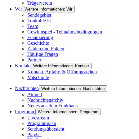
Trägerverein
Wir
Weitere Informationen: Wir
Sendegebiet
Tonkuhle ist ...
Team
Gewinnspiel - Teilnahmebedingungen
Finanzierung
Geschichte
Zahlen und Fakten
Häufige Fragen
Partner
Kontakt
Weitere Informationen: Kontakt
Kontakt, Anfahrt & Öffnungszeiten
Mitschnitte
Nachrichten
Weitere Informationen: Nachrichten
Aktuell
Nachrichtenarchiv
Neues aus dem Funkhaus
Programm
Weitere Informationen: Programm
Livestream
Programmplan
Sendungsübersicht
Playlist