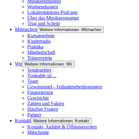
Musiksendungen
Wortsendungen
Lokalredaktions-Podcasts
Über das Musikprogramm
Trug und Schein
Mitmachen
Weitere Informationen: Mitmachen
Kursangebote
Kinderradio
Praktika
Mitgliedschaft
Trägerverein
Wir
Weitere Informationen: Wir
Sendegebiet
Tonkuhle ist ...
Team
Gewinnspiel - Teilnahmebedingungen
Finanzierung
Geschichte
Zahlen und Fakten
Häufige Fragen
Partner
Kontakt
Weitere Informationen: Kontakt
Kontakt, Anfahrt & Öffnungszeiten
Mitschnitte