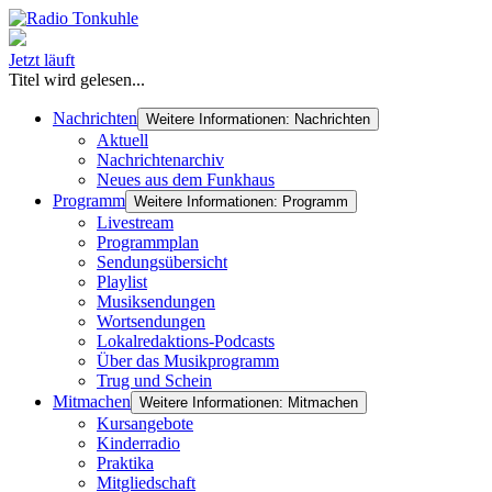
Jetzt läuft
Titel wird gelesen...
Nachrichten
Weitere Informationen: Nachrichten
Aktuell
Nachrichtenarchiv
Neues aus dem Funkhaus
Programm
Weitere Informationen: Programm
Livestream
Programmplan
Sendungsübersicht
Playlist
Musiksendungen
Wortsendungen
Lokalredaktions-Podcasts
Über das Musikprogramm
Trug und Schein
Mitmachen
Weitere Informationen: Mitmachen
Kursangebote
Kinderradio
Praktika
Mitgliedschaft