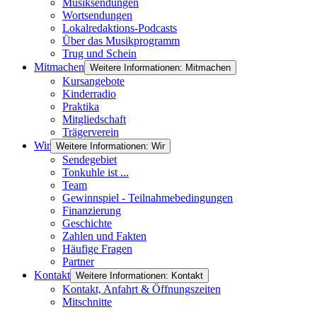
Musiksendungen
Wortsendungen
Lokalredaktions-Podcasts
Über das Musikprogramm
Trug und Schein
Mitmachen
Weitere Informationen: Mitmachen
Kursangebote
Kinderradio
Praktika
Mitgliedschaft
Trägerverein
Wir
Weitere Informationen: Wir
Sendegebiet
Tonkuhle ist ...
Team
Gewinnspiel - Teilnahmebedingungen
Finanzierung
Geschichte
Zahlen und Fakten
Häufige Fragen
Partner
Kontakt
Weitere Informationen: Kontakt
Kontakt, Anfahrt & Öffnungszeiten
Mitschnitte