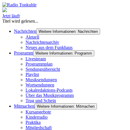
Jetzt läuft
Titel wird gelesen...
Nachrichten
Weitere Informationen: Nachrichten
Aktuell
Nachrichtenarchiv
Neues aus dem Funkhaus
Programm
Weitere Informationen: Programm
Livestream
Programmplan
Sendungsübersicht
Playlist
Musiksendungen
Wortsendungen
Lokalredaktions-Podcasts
Über das Musikprogramm
Trug und Schein
Mitmachen
Weitere Informationen: Mitmachen
Kursangebote
Kinderradio
Praktika
Mitgliedschaft