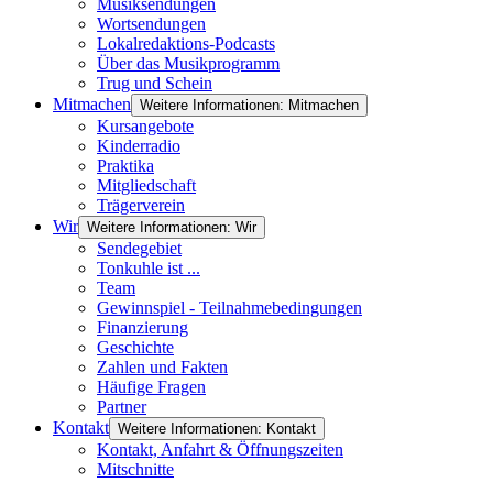
Musiksendungen
Wortsendungen
Lokalredaktions-Podcasts
Über das Musikprogramm
Trug und Schein
Mitmachen
Weitere Informationen: Mitmachen
Kursangebote
Kinderradio
Praktika
Mitgliedschaft
Trägerverein
Wir
Weitere Informationen: Wir
Sendegebiet
Tonkuhle ist ...
Team
Gewinnspiel - Teilnahmebedingungen
Finanzierung
Geschichte
Zahlen und Fakten
Häufige Fragen
Partner
Kontakt
Weitere Informationen: Kontakt
Kontakt, Anfahrt & Öffnungszeiten
Mitschnitte