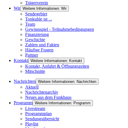
Trägerverein
Wir
Weitere Informationen: Wir
Sendegebiet
Tonkuhle ist ...
Team
Gewinnspiel - Teilnahmebedingungen
Finanzierung
Geschichte
Zahlen und Fakten
Häufige Fragen
Partner
Kontakt
Weitere Informationen: Kontakt
Kontakt, Anfahrt & Öffnungszeiten
Mitschnitte
Nachrichten
Weitere Informationen: Nachrichten
Aktuell
Nachrichtenarchiv
Neues aus dem Funkhaus
Programm
Weitere Informationen: Programm
Livestream
Programmplan
Sendungsübersicht
Playlist