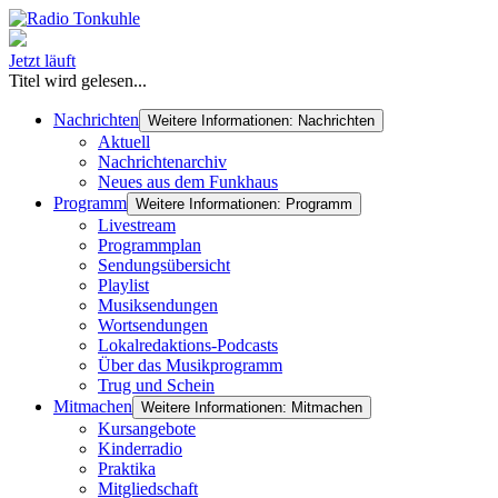
Jetzt läuft
Titel wird gelesen...
Nachrichten
Weitere Informationen: Nachrichten
Aktuell
Nachrichtenarchiv
Neues aus dem Funkhaus
Programm
Weitere Informationen: Programm
Livestream
Programmplan
Sendungsübersicht
Playlist
Musiksendungen
Wortsendungen
Lokalredaktions-Podcasts
Über das Musikprogramm
Trug und Schein
Mitmachen
Weitere Informationen: Mitmachen
Kursangebote
Kinderradio
Praktika
Mitgliedschaft