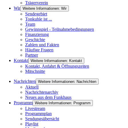
Trägerverein
Wir
Weitere Informationen: Wir
Sendegebiet
Tonkuhle ist ...
Team
Gewinnspiel - Teilnahmebedingungen
Finanzierung
Geschichte
Zahlen und Fakten
Häufige Fragen
Partner
Kontakt
Weitere Informationen: Kontakt
Kontakt, Anfahrt & Öffnungszeiten
Mitschnitte
Nachrichten
Weitere Informationen: Nachrichten
Aktuell
Nachrichtenarchiv
Neues aus dem Funkhaus
Programm
Weitere Informationen: Programm
Livestream
Programmplan
Sendungsübersicht
Playlist