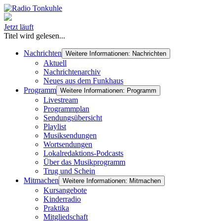
Jetzt läuft
Titel wird gelesen...
Nachrichten
Weitere Informationen: Nachrichten
Aktuell
Nachrichtenarchiv
Neues aus dem Funkhaus
Programm
Weitere Informationen: Programm
Livestream
Programmplan
Sendungsübersicht
Playlist
Musiksendungen
Wortsendungen
Lokalredaktions-Podcasts
Über das Musikprogramm
Trug und Schein
Mitmachen
Weitere Informationen: Mitmachen
Kursangebote
Kinderradio
Praktika
Mitgliedschaft