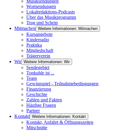
Musiksendungen
Wortsendungen
Lokalredaktions-Podcasts
Über das Musikprogramm
Trug und Schein
Mitmachen
Weitere Informationen: Mitmachen
Kursangebote
Kinderradio
Praktika
Mitgliedschaft
Trägerverein
Wir
Weitere Informationen: Wir
Sendegebiet
Tonkuhle ist ...
Team
Gewinnspiel - Teilnahmebedingungen
Finanzierung
Geschichte
Zahlen und Fakten
Häufige Fragen
Partner
Kontakt
Weitere Informationen: Kontakt
Kontakt, Anfahrt & Öffnungszeiten
Mitschnitte