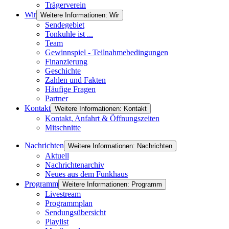
Trägerverein
Wir
Weitere Informationen: Wir
Sendegebiet
Tonkuhle ist ...
Team
Gewinnspiel - Teilnahmebedingungen
Finanzierung
Geschichte
Zahlen und Fakten
Häufige Fragen
Partner
Kontakt
Weitere Informationen: Kontakt
Kontakt, Anfahrt & Öffnungszeiten
Mitschnitte
Nachrichten
Weitere Informationen: Nachrichten
Aktuell
Nachrichtenarchiv
Neues aus dem Funkhaus
Programm
Weitere Informationen: Programm
Livestream
Programmplan
Sendungsübersicht
Playlist