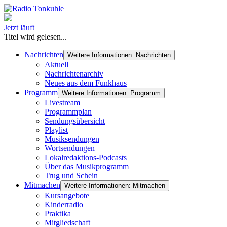
Jetzt läuft
Titel wird gelesen...
Nachrichten
Weitere Informationen: Nachrichten
Aktuell
Nachrichtenarchiv
Neues aus dem Funkhaus
Programm
Weitere Informationen: Programm
Livestream
Programmplan
Sendungsübersicht
Playlist
Musiksendungen
Wortsendungen
Lokalredaktions-Podcasts
Über das Musikprogramm
Trug und Schein
Mitmachen
Weitere Informationen: Mitmachen
Kursangebote
Kinderradio
Praktika
Mitgliedschaft