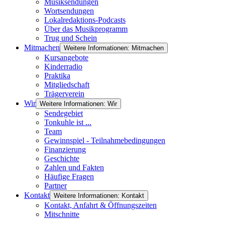
Musiksendungen
Wortsendungen
Lokalredaktions-Podcasts
Über das Musikprogramm
Trug und Schein
Mitmachen
Weitere Informationen: Mitmachen
Kursangebote
Kinderradio
Praktika
Mitgliedschaft
Trägerverein
Wir
Weitere Informationen: Wir
Sendegebiet
Tonkuhle ist ...
Team
Gewinnspiel - Teilnahmebedingungen
Finanzierung
Geschichte
Zahlen und Fakten
Häufige Fragen
Partner
Kontakt
Weitere Informationen: Kontakt
Kontakt, Anfahrt & Öffnungszeiten
Mitschnitte