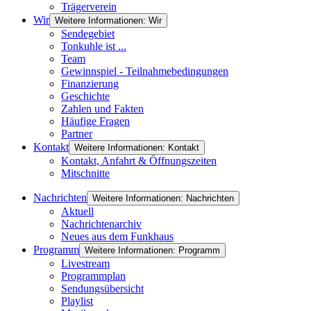
Trägerverein
Wir
Weitere Informationen: Wir
Sendegebiet
Tonkuhle ist ...
Team
Gewinnspiel - Teilnahmebedingungen
Finanzierung
Geschichte
Zahlen und Fakten
Häufige Fragen
Partner
Kontakt
Weitere Informationen: Kontakt
Kontakt, Anfahrt & Öffnungszeiten
Mitschnitte
Nachrichten
Weitere Informationen: Nachrichten
Aktuell
Nachrichtenarchiv
Neues aus dem Funkhaus
Programm
Weitere Informationen: Programm
Livestream
Programmplan
Sendungsübersicht
Playlist