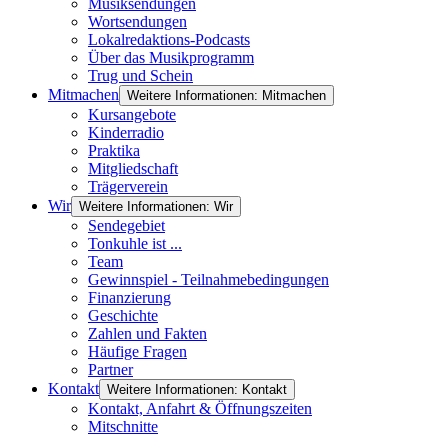
Musiksendungen
Wortsendungen
Lokalredaktions-Podcasts
Über das Musikprogramm
Trug und Schein
Mitmachen
Weitere Informationen: Mitmachen
Kursangebote
Kinderradio
Praktika
Mitgliedschaft
Trägerverein
Wir
Weitere Informationen: Wir
Sendegebiet
Tonkuhle ist ...
Team
Gewinnspiel - Teilnahmebedingungen
Finanzierung
Geschichte
Zahlen und Fakten
Häufige Fragen
Partner
Kontakt
Weitere Informationen: Kontakt
Kontakt, Anfahrt & Öffnungszeiten
Mitschnitte