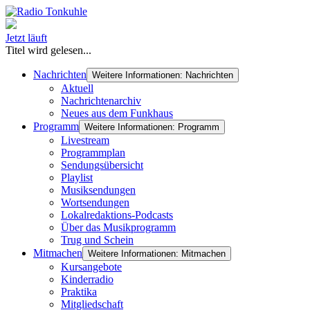
Jetzt läuft
Titel wird gelesen...
Nachrichten
Weitere Informationen: Nachrichten
Aktuell
Nachrichtenarchiv
Neues aus dem Funkhaus
Programm
Weitere Informationen: Programm
Livestream
Programmplan
Sendungsübersicht
Playlist
Musiksendungen
Wortsendungen
Lokalredaktions-Podcasts
Über das Musikprogramm
Trug und Schein
Mitmachen
Weitere Informationen: Mitmachen
Kursangebote
Kinderradio
Praktika
Mitgliedschaft