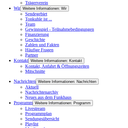
Trägerverein
Wir
Weitere Informationen: Wir
Sendegebiet
Tonkuhle ist ...
Team
Gewinnspiel - Teilnahmebedingungen
Finanzierung
Geschichte
Zahlen und Fakten
Häufige Fragen
Partner
Kontakt
Weitere Informationen: Kontakt
Kontakt, Anfahrt & Öffnungszeiten
Mitschnitte
Nachrichten
Weitere Informationen: Nachrichten
Aktuell
Nachrichtenarchiv
Neues aus dem Funkhaus
Programm
Weitere Informationen: Programm
Livestream
Programmplan
Sendungsübersicht
Playlist