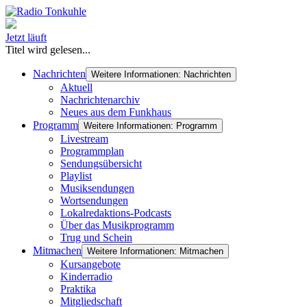
Jetzt läuft
Titel wird gelesen...
Nachrichten
Weitere Informationen: Nachrichten
Aktuell
Nachrichtenarchiv
Neues aus dem Funkhaus
Programm
Weitere Informationen: Programm
Livestream
Programmplan
Sendungsübersicht
Playlist
Musiksendungen
Wortsendungen
Lokalredaktions-Podcasts
Über das Musikprogramm
Trug und Schein
Mitmachen
Weitere Informationen: Mitmachen
Kursangebote
Kinderradio
Praktika
Mitgliedschaft