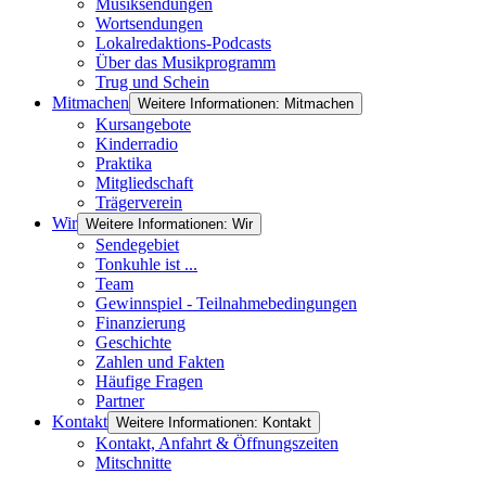
Musiksendungen
Wortsendungen
Lokalredaktions-Podcasts
Über das Musikprogramm
Trug und Schein
Mitmachen
Weitere Informationen: Mitmachen
Kursangebote
Kinderradio
Praktika
Mitgliedschaft
Trägerverein
Wir
Weitere Informationen: Wir
Sendegebiet
Tonkuhle ist ...
Team
Gewinnspiel - Teilnahmebedingungen
Finanzierung
Geschichte
Zahlen und Fakten
Häufige Fragen
Partner
Kontakt
Weitere Informationen: Kontakt
Kontakt, Anfahrt & Öffnungszeiten
Mitschnitte