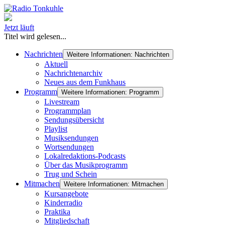
Jetzt läuft
Titel wird gelesen...
Nachrichten
Weitere Informationen: Nachrichten
Aktuell
Nachrichtenarchiv
Neues aus dem Funkhaus
Programm
Weitere Informationen: Programm
Livestream
Programmplan
Sendungsübersicht
Playlist
Musiksendungen
Wortsendungen
Lokalredaktions-Podcasts
Über das Musikprogramm
Trug und Schein
Mitmachen
Weitere Informationen: Mitmachen
Kursangebote
Kinderradio
Praktika
Mitgliedschaft