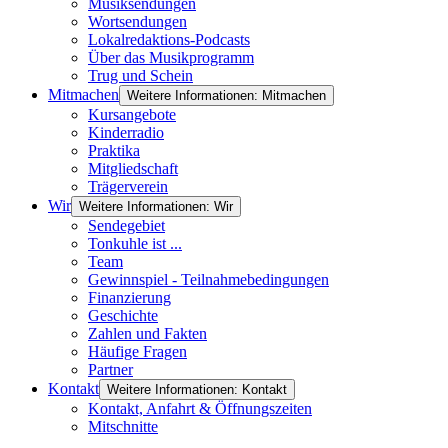
Musiksendungen
Wortsendungen
Lokalredaktions-Podcasts
Über das Musikprogramm
Trug und Schein
Mitmachen
Weitere Informationen: Mitmachen
Kursangebote
Kinderradio
Praktika
Mitgliedschaft
Trägerverein
Wir
Weitere Informationen: Wir
Sendegebiet
Tonkuhle ist ...
Team
Gewinnspiel - Teilnahmebedingungen
Finanzierung
Geschichte
Zahlen und Fakten
Häufige Fragen
Partner
Kontakt
Weitere Informationen: Kontakt
Kontakt, Anfahrt & Öffnungszeiten
Mitschnitte