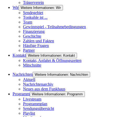
Trägerverein
Wir
Weitere Informationen: Wir
Sendegebiet
Tonkuhle ist ...
Team
Gewinnspiel - Teilnahmebedingungen
Finanzierung
Geschichte
Zahlen und Fakten
Häufige Fragen
Partner
Kontakt
Weitere Informationen: Kontakt
Kontakt, Anfahrt & Öffnungszeiten
Mitschnitte
Nachrichten
Weitere Informationen: Nachrichten
Aktuell
Nachrichtenarchiv
Neues aus dem Funkhaus
Programm
Weitere Informationen: Programm
Livestream
Programmplan
Sendungsübersicht
Playlist