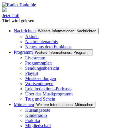
Jetzt läuft
Titel wird gelesen...
Nachrichten
Weitere Informationen: Nachrichten
Aktuell
Nachrichtenarchiv
Neues aus dem Funkhaus
Programm
Weitere Informationen: Programm
Livestream
Programmplan
Sendungsübersicht
Playlist
Musiksendungen
Wortsendungen
Lokalredaktions-Podcasts
Über das Musikprogramm
Trug und Schein
Mitmachen
Weitere Informationen: Mitmachen
Kursangebote
Kinderradio
Praktika
Mitgliedschaft