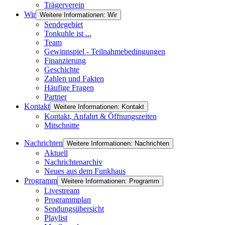
Trägerverein
Wir
Weitere Informationen: Wir
Sendegebiet
Tonkuhle ist ...
Team
Gewinnspiel - Teilnahmebedingungen
Finanzierung
Geschichte
Zahlen und Fakten
Häufige Fragen
Partner
Kontakt
Weitere Informationen: Kontakt
Kontakt, Anfahrt & Öffnungszeiten
Mitschnitte
Nachrichten
Weitere Informationen: Nachrichten
Aktuell
Nachrichtenarchiv
Neues aus dem Funkhaus
Programm
Weitere Informationen: Programm
Livestream
Programmplan
Sendungsübersicht
Playlist