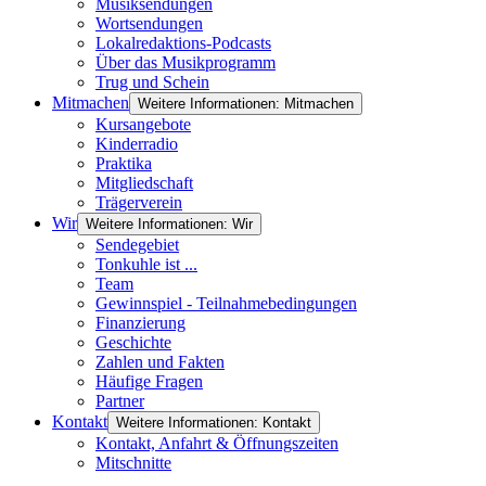
Musiksendungen
Wortsendungen
Lokalredaktions-Podcasts
Über das Musikprogramm
Trug und Schein
Mitmachen
Weitere Informationen: Mitmachen
Kursangebote
Kinderradio
Praktika
Mitgliedschaft
Trägerverein
Wir
Weitere Informationen: Wir
Sendegebiet
Tonkuhle ist ...
Team
Gewinnspiel - Teilnahmebedingungen
Finanzierung
Geschichte
Zahlen und Fakten
Häufige Fragen
Partner
Kontakt
Weitere Informationen: Kontakt
Kontakt, Anfahrt & Öffnungszeiten
Mitschnitte