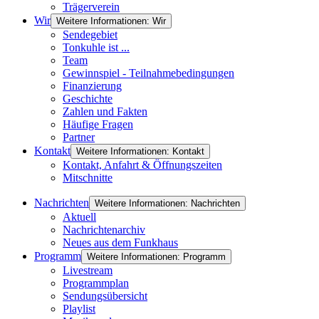
Trägerverein
Wir
Weitere Informationen: Wir
Sendegebiet
Tonkuhle ist ...
Team
Gewinnspiel - Teilnahmebedingungen
Finanzierung
Geschichte
Zahlen und Fakten
Häufige Fragen
Partner
Kontakt
Weitere Informationen: Kontakt
Kontakt, Anfahrt & Öffnungszeiten
Mitschnitte
Nachrichten
Weitere Informationen: Nachrichten
Aktuell
Nachrichtenarchiv
Neues aus dem Funkhaus
Programm
Weitere Informationen: Programm
Livestream
Programmplan
Sendungsübersicht
Playlist