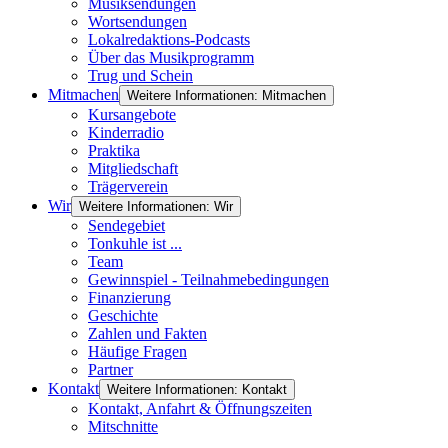
Musiksendungen
Wortsendungen
Lokalredaktions-Podcasts
Über das Musikprogramm
Trug und Schein
Mitmachen
Weitere Informationen: Mitmachen
Kursangebote
Kinderradio
Praktika
Mitgliedschaft
Trägerverein
Wir
Weitere Informationen: Wir
Sendegebiet
Tonkuhle ist ...
Team
Gewinnspiel - Teilnahmebedingungen
Finanzierung
Geschichte
Zahlen und Fakten
Häufige Fragen
Partner
Kontakt
Weitere Informationen: Kontakt
Kontakt, Anfahrt & Öffnungszeiten
Mitschnitte