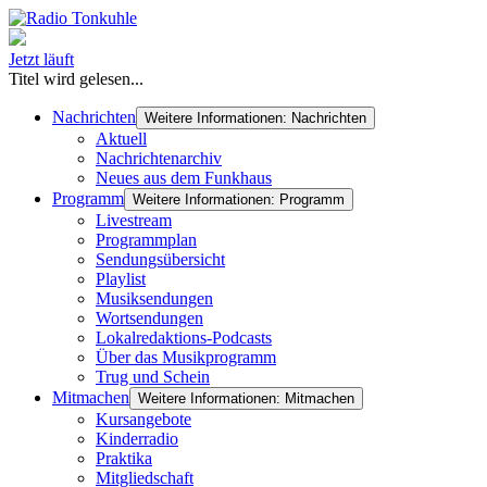
Jetzt läuft
Titel wird gelesen...
Nachrichten
Weitere Informationen: Nachrichten
Aktuell
Nachrichtenarchiv
Neues aus dem Funkhaus
Programm
Weitere Informationen: Programm
Livestream
Programmplan
Sendungsübersicht
Playlist
Musiksendungen
Wortsendungen
Lokalredaktions-Podcasts
Über das Musikprogramm
Trug und Schein
Mitmachen
Weitere Informationen: Mitmachen
Kursangebote
Kinderradio
Praktika
Mitgliedschaft