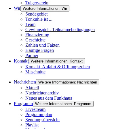
Trägerverein
Wir
Weitere Informationen: Wir
Sendegebiet
Tonkuhle ist ...
Team
Gewinnspiel - Teilnahmebedingungen
Finanzierung
Geschichte
Zahlen und Fakten
Häufige Fragen
Partner
Kontakt
Weitere Informationen: Kontakt
Kontakt, Anfahrt & Öffnungszeiten
Mitschnitte
Nachrichten
Weitere Informationen: Nachrichten
Aktuell
Nachrichtenarchiv
Neues aus dem Funkhaus
Programm
Weitere Informationen: Programm
Livestream
Programmplan
Sendungsübersicht
Playlist