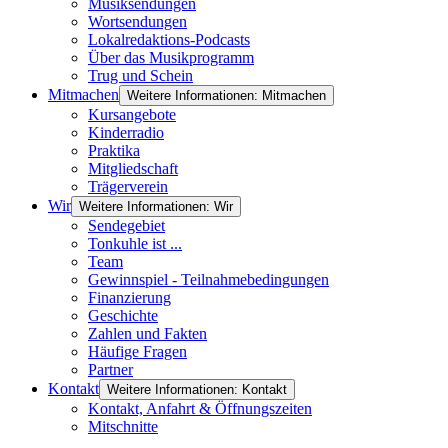
Musiksendungen
Wortsendungen
Lokalredaktions-Podcasts
Über das Musikprogramm
Trug und Schein
Mitmachen
Weitere Informationen: Mitmachen
Kursangebote
Kinderradio
Praktika
Mitgliedschaft
Trägerverein
Wir
Weitere Informationen: Wir
Sendegebiet
Tonkuhle ist ...
Team
Gewinnspiel - Teilnahmebedingungen
Finanzierung
Geschichte
Zahlen und Fakten
Häufige Fragen
Partner
Kontakt
Weitere Informationen: Kontakt
Kontakt, Anfahrt & Öffnungszeiten
Mitschnitte