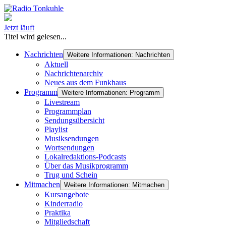
Jetzt läuft
Titel wird gelesen...
Nachrichten
Weitere Informationen: Nachrichten
Aktuell
Nachrichtenarchiv
Neues aus dem Funkhaus
Programm
Weitere Informationen: Programm
Livestream
Programmplan
Sendungsübersicht
Playlist
Musiksendungen
Wortsendungen
Lokalredaktions-Podcasts
Über das Musikprogramm
Trug und Schein
Mitmachen
Weitere Informationen: Mitmachen
Kursangebote
Kinderradio
Praktika
Mitgliedschaft