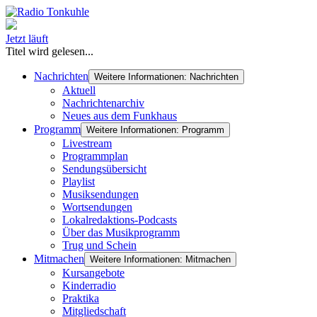
Jetzt läuft
Titel wird gelesen...
Nachrichten
Weitere Informationen: Nachrichten
Aktuell
Nachrichtenarchiv
Neues aus dem Funkhaus
Programm
Weitere Informationen: Programm
Livestream
Programmplan
Sendungsübersicht
Playlist
Musiksendungen
Wortsendungen
Lokalredaktions-Podcasts
Über das Musikprogramm
Trug und Schein
Mitmachen
Weitere Informationen: Mitmachen
Kursangebote
Kinderradio
Praktika
Mitgliedschaft