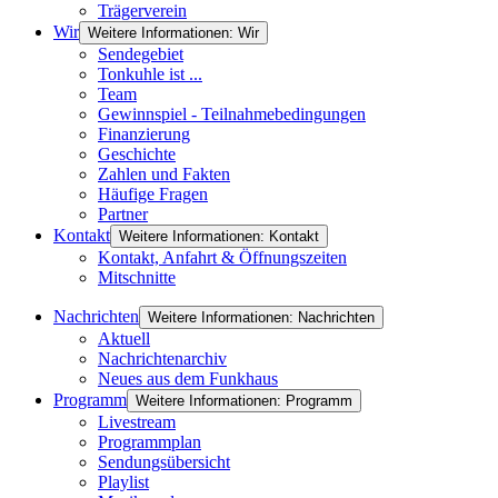
Trägerverein
Wir
Weitere Informationen: Wir
Sendegebiet
Tonkuhle ist ...
Team
Gewinnspiel - Teilnahmebedingungen
Finanzierung
Geschichte
Zahlen und Fakten
Häufige Fragen
Partner
Kontakt
Weitere Informationen: Kontakt
Kontakt, Anfahrt & Öffnungszeiten
Mitschnitte
Nachrichten
Weitere Informationen: Nachrichten
Aktuell
Nachrichtenarchiv
Neues aus dem Funkhaus
Programm
Weitere Informationen: Programm
Livestream
Programmplan
Sendungsübersicht
Playlist