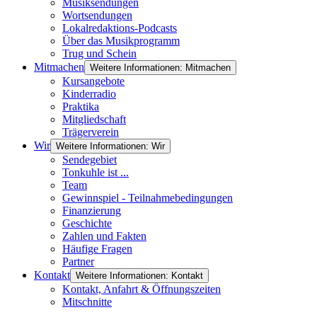
Musiksendungen
Wortsendungen
Lokalredaktions-Podcasts
Über das Musikprogramm
Trug und Schein
Mitmachen
Weitere Informationen: Mitmachen
Kursangebote
Kinderradio
Praktika
Mitgliedschaft
Trägerverein
Wir
Weitere Informationen: Wir
Sendegebiet
Tonkuhle ist ...
Team
Gewinnspiel - Teilnahmebedingungen
Finanzierung
Geschichte
Zahlen und Fakten
Häufige Fragen
Partner
Kontakt
Weitere Informationen: Kontakt
Kontakt, Anfahrt & Öffnungszeiten
Mitschnitte