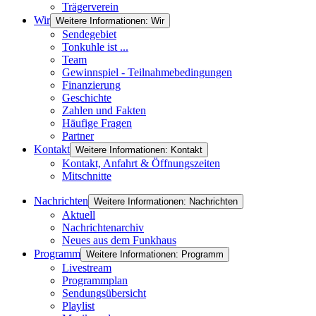
Trägerverein
Wir
Weitere Informationen: Wir
Sendegebiet
Tonkuhle ist ...
Team
Gewinnspiel - Teilnahmebedingungen
Finanzierung
Geschichte
Zahlen und Fakten
Häufige Fragen
Partner
Kontakt
Weitere Informationen: Kontakt
Kontakt, Anfahrt & Öffnungszeiten
Mitschnitte
Nachrichten
Weitere Informationen: Nachrichten
Aktuell
Nachrichtenarchiv
Neues aus dem Funkhaus
Programm
Weitere Informationen: Programm
Livestream
Programmplan
Sendungsübersicht
Playlist