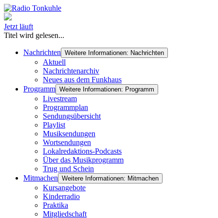
Jetzt läuft
Titel wird gelesen...
Nachrichten
Weitere Informationen: Nachrichten
Aktuell
Nachrichtenarchiv
Neues aus dem Funkhaus
Programm
Weitere Informationen: Programm
Livestream
Programmplan
Sendungsübersicht
Playlist
Musiksendungen
Wortsendungen
Lokalredaktions-Podcasts
Über das Musikprogramm
Trug und Schein
Mitmachen
Weitere Informationen: Mitmachen
Kursangebote
Kinderradio
Praktika
Mitgliedschaft