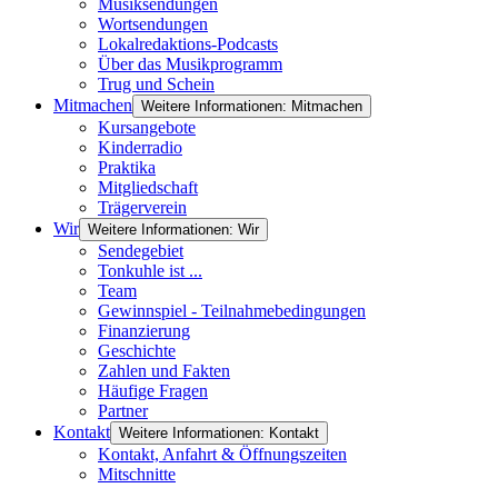
Musiksendungen
Wortsendungen
Lokalredaktions-Podcasts
Über das Musikprogramm
Trug und Schein
Mitmachen
Weitere Informationen: Mitmachen
Kursangebote
Kinderradio
Praktika
Mitgliedschaft
Trägerverein
Wir
Weitere Informationen: Wir
Sendegebiet
Tonkuhle ist ...
Team
Gewinnspiel - Teilnahmebedingungen
Finanzierung
Geschichte
Zahlen und Fakten
Häufige Fragen
Partner
Kontakt
Weitere Informationen: Kontakt
Kontakt, Anfahrt & Öffnungszeiten
Mitschnitte