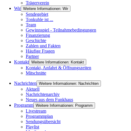
Trägerverein
Wir
Weitere Informationen: Wir
Sendegebiet
Tonkuhle ist ...
Team
Gewinnspiel - Teilnahmebedingungen
Finanzierung
Geschichte
Zahlen und Fakten
Häufige Fragen
Partner
Kontakt
Weitere Informationen: Kontakt
Kontakt, Anfahrt & Öffnungszeiten
Mitschnitte
Nachrichten
Weitere Informationen: Nachrichten
Aktuell
Nachrichtenarchiv
Neues aus dem Funkhaus
Programm
Weitere Informationen: Programm
Livestream
Programmplan
Sendungsübersicht
Playlist