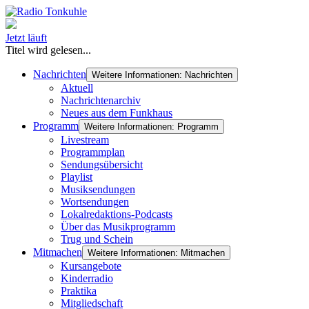
Jetzt läuft
Titel wird gelesen...
Nachrichten
Weitere Informationen: Nachrichten
Aktuell
Nachrichtenarchiv
Neues aus dem Funkhaus
Programm
Weitere Informationen: Programm
Livestream
Programmplan
Sendungsübersicht
Playlist
Musiksendungen
Wortsendungen
Lokalredaktions-Podcasts
Über das Musikprogramm
Trug und Schein
Mitmachen
Weitere Informationen: Mitmachen
Kursangebote
Kinderradio
Praktika
Mitgliedschaft