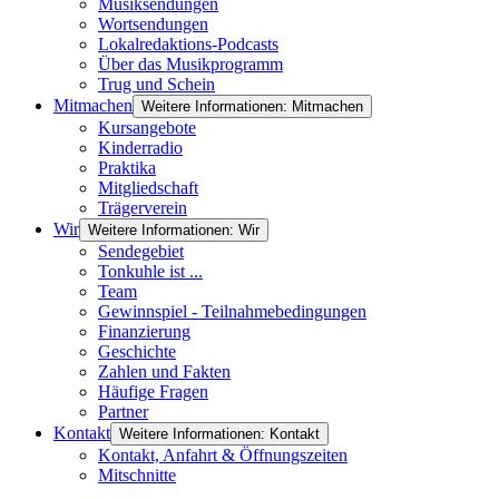
Musiksendungen
Wortsendungen
Lokalredaktions-Podcasts
Über das Musikprogramm
Trug und Schein
Mitmachen
Weitere Informationen: Mitmachen
Kursangebote
Kinderradio
Praktika
Mitgliedschaft
Trägerverein
Wir
Weitere Informationen: Wir
Sendegebiet
Tonkuhle ist ...
Team
Gewinnspiel - Teilnahmebedingungen
Finanzierung
Geschichte
Zahlen und Fakten
Häufige Fragen
Partner
Kontakt
Weitere Informationen: Kontakt
Kontakt, Anfahrt & Öffnungszeiten
Mitschnitte