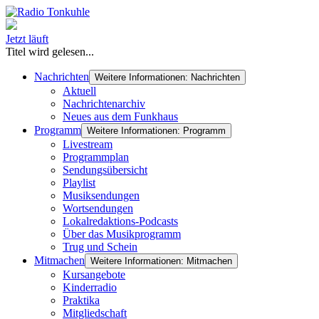
Jetzt läuft
Titel wird gelesen...
Nachrichten
Weitere Informationen: Nachrichten
Aktuell
Nachrichtenarchiv
Neues aus dem Funkhaus
Programm
Weitere Informationen: Programm
Livestream
Programmplan
Sendungsübersicht
Playlist
Musiksendungen
Wortsendungen
Lokalredaktions-Podcasts
Über das Musikprogramm
Trug und Schein
Mitmachen
Weitere Informationen: Mitmachen
Kursangebote
Kinderradio
Praktika
Mitgliedschaft