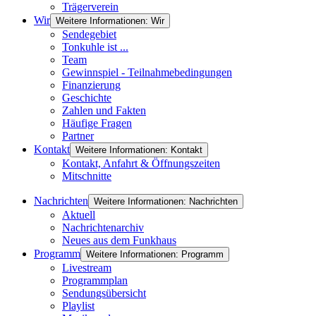
Trägerverein
Wir
Weitere Informationen: Wir
Sendegebiet
Tonkuhle ist ...
Team
Gewinnspiel - Teilnahmebedingungen
Finanzierung
Geschichte
Zahlen und Fakten
Häufige Fragen
Partner
Kontakt
Weitere Informationen: Kontakt
Kontakt, Anfahrt & Öffnungszeiten
Mitschnitte
Nachrichten
Weitere Informationen: Nachrichten
Aktuell
Nachrichtenarchiv
Neues aus dem Funkhaus
Programm
Weitere Informationen: Programm
Livestream
Programmplan
Sendungsübersicht
Playlist