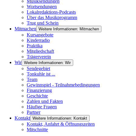
Musiksendungen
Wortsendungen
Lokalredaktions-Podcasts
Über das Musikprogramm
Trug und Schein
Mitmachen
Weitere Informationen: Mitmachen
Kursangebote
Kinderradio
Praktika
Mitgliedschaft
Trägerverein
Wir
Weitere Informationen: Wir
Sendegebiet
Tonkuhle ist ...
Team
Gewinnspiel - Teilnahmebedingungen
Finanzierung
Geschichte
Zahlen und Fakten
Häufige Fragen
Partner
Kontakt
Weitere Informationen: Kontakt
Kontakt, Anfahrt & Öffnungszeiten
Mitschnitte