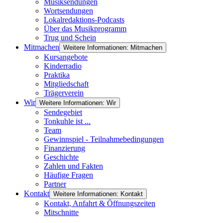
Musiksendungen
Wortsendungen
Lokalredaktions-Podcasts
Über das Musikprogramm
Trug und Schein
Mitmachen
Weitere Informationen: Mitmachen
Kursangebote
Kinderradio
Praktika
Mitgliedschaft
Trägerverein
Wir
Weitere Informationen: Wir
Sendegebiet
Tonkuhle ist ...
Team
Gewinnspiel - Teilnahmebedingungen
Finanzierung
Geschichte
Zahlen und Fakten
Häufige Fragen
Partner
Kontakt
Weitere Informationen: Kontakt
Kontakt, Anfahrt & Öffnungszeiten
Mitschnitte