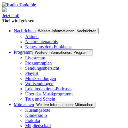
Jetzt läuft
Titel wird gelesen...
Nachrichten
Weitere Informationen: Nachrichten
Aktuell
Nachrichtenarchiv
Neues aus dem Funkhaus
Programm
Weitere Informationen: Programm
Livestream
Programmplan
Sendungsübersicht
Playlist
Musiksendungen
Wortsendungen
Lokalredaktions-Podcasts
Über das Musikprogramm
Trug und Schein
Mitmachen
Weitere Informationen: Mitmachen
Kursangebote
Kinderradio
Praktika
Mitgliedschaft