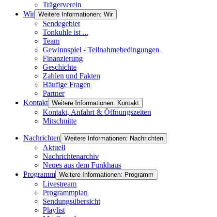
Trägerverein
Wir
Weitere Informationen: Wir
Sendegebiet
Tonkuhle ist ...
Team
Gewinnspiel - Teilnahmebedingungen
Finanzierung
Geschichte
Zahlen und Fakten
Häufige Fragen
Partner
Kontakt
Weitere Informationen: Kontakt
Kontakt, Anfahrt & Öffnungszeiten
Mitschnitte
Nachrichten
Weitere Informationen: Nachrichten
Aktuell
Nachrichtenarchiv
Neues aus dem Funkhaus
Programm
Weitere Informationen: Programm
Livestream
Programmplan
Sendungsübersicht
Playlist