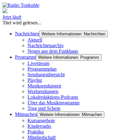
Jetzt läuft
Titel wird gelesen...
Nachrichten
Weitere Informationen: Nachrichten
Aktuell
Nachrichtenarchiv
Neues aus dem Funkhaus
Programm
Weitere Informationen: Programm
Livestream
Programmplan
Sendungsübersicht
Playlist
Musiksendungen
Wortsendungen
Lokalredaktions-Podcasts
Über das Musikprogramm
Trug und Schein
Mitmachen
Weitere Informationen: Mitmachen
Kursangebote
Kinderradio
Praktika
Mitgliedschaft