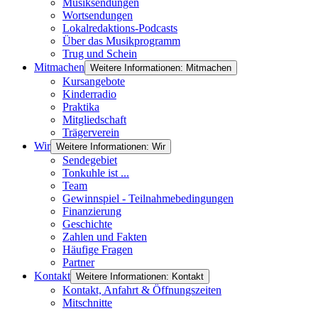
Musiksendungen
Wortsendungen
Lokalredaktions-Podcasts
Über das Musikprogramm
Trug und Schein
Mitmachen
Weitere Informationen: Mitmachen
Kursangebote
Kinderradio
Praktika
Mitgliedschaft
Trägerverein
Wir
Weitere Informationen: Wir
Sendegebiet
Tonkuhle ist ...
Team
Gewinnspiel - Teilnahmebedingungen
Finanzierung
Geschichte
Zahlen und Fakten
Häufige Fragen
Partner
Kontakt
Weitere Informationen: Kontakt
Kontakt, Anfahrt & Öffnungszeiten
Mitschnitte