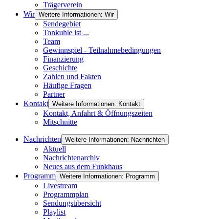
Trägerverein
Wir
Weitere Informationen: Wir
Sendegebiet
Tonkuhle ist ...
Team
Gewinnspiel - Teilnahmebedingungen
Finanzierung
Geschichte
Zahlen und Fakten
Häufige Fragen
Partner
Kontakt
Weitere Informationen: Kontakt
Kontakt, Anfahrt & Öffnungszeiten
Mitschnitte
Nachrichten
Weitere Informationen: Nachrichten
Aktuell
Nachrichtenarchiv
Neues aus dem Funkhaus
Programm
Weitere Informationen: Programm
Livestream
Programmplan
Sendungsübersicht
Playlist