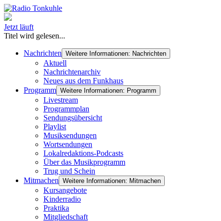
Jetzt läuft
Titel wird gelesen...
Nachrichten
Weitere Informationen: Nachrichten
Aktuell
Nachrichtenarchiv
Neues aus dem Funkhaus
Programm
Weitere Informationen: Programm
Livestream
Programmplan
Sendungsübersicht
Playlist
Musiksendungen
Wortsendungen
Lokalredaktions-Podcasts
Über das Musikprogramm
Trug und Schein
Mitmachen
Weitere Informationen: Mitmachen
Kursangebote
Kinderradio
Praktika
Mitgliedschaft