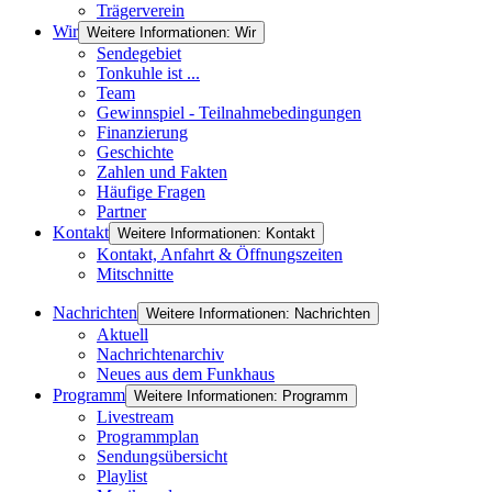
Trägerverein
Wir
Weitere Informationen: Wir
Sendegebiet
Tonkuhle ist ...
Team
Gewinnspiel - Teilnahmebedingungen
Finanzierung
Geschichte
Zahlen und Fakten
Häufige Fragen
Partner
Kontakt
Weitere Informationen: Kontakt
Kontakt, Anfahrt & Öffnungszeiten
Mitschnitte
Nachrichten
Weitere Informationen: Nachrichten
Aktuell
Nachrichtenarchiv
Neues aus dem Funkhaus
Programm
Weitere Informationen: Programm
Livestream
Programmplan
Sendungsübersicht
Playlist