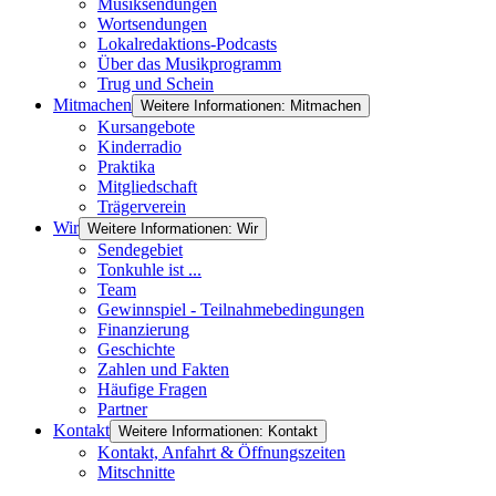
Musiksendungen
Wortsendungen
Lokalredaktions-Podcasts
Über das Musikprogramm
Trug und Schein
Mitmachen
Weitere Informationen: Mitmachen
Kursangebote
Kinderradio
Praktika
Mitgliedschaft
Trägerverein
Wir
Weitere Informationen: Wir
Sendegebiet
Tonkuhle ist ...
Team
Gewinnspiel - Teilnahmebedingungen
Finanzierung
Geschichte
Zahlen und Fakten
Häufige Fragen
Partner
Kontakt
Weitere Informationen: Kontakt
Kontakt, Anfahrt & Öffnungszeiten
Mitschnitte