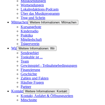
Musiksendungen
Wortsendungen
Lokalredaktions-Podcasts
Über das Musikprogramm
Trug und Schein
Mitmachen
Weitere Informationen: Mitmachen
Kursangebote
Kinderradio
Praktika
Mitgliedschaft
Trägerverein
Wir
Weitere Informationen: Wir
Sendegebiet
Tonkuhle ist ...
Team
Gewinnspiel - Teilnahmebedingungen
Finanzierung
Geschichte
Zahlen und Fakten
Häufige Fragen
Partner
Kontakt
Weitere Informationen: Kontakt
Kontakt, Anfahrt & Öffnungszeiten
Mitschnitte