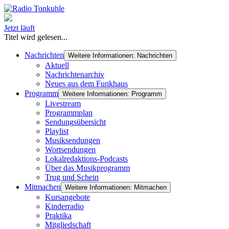
Jetzt läuft
Titel wird gelesen...
Nachrichten
Weitere Informationen: Nachrichten
Aktuell
Nachrichtenarchiv
Neues aus dem Funkhaus
Programm
Weitere Informationen: Programm
Livestream
Programmplan
Sendungsübersicht
Playlist
Musiksendungen
Wortsendungen
Lokalredaktions-Podcasts
Über das Musikprogramm
Trug und Schein
Mitmachen
Weitere Informationen: Mitmachen
Kursangebote
Kinderradio
Praktika
Mitgliedschaft