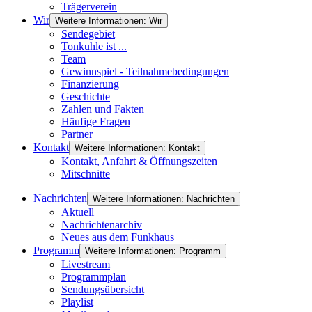
Trägerverein
Wir
Weitere Informationen: Wir
Sendegebiet
Tonkuhle ist ...
Team
Gewinnspiel - Teilnahmebedingungen
Finanzierung
Geschichte
Zahlen und Fakten
Häufige Fragen
Partner
Kontakt
Weitere Informationen: Kontakt
Kontakt, Anfahrt & Öffnungszeiten
Mitschnitte
Nachrichten
Weitere Informationen: Nachrichten
Aktuell
Nachrichtenarchiv
Neues aus dem Funkhaus
Programm
Weitere Informationen: Programm
Livestream
Programmplan
Sendungsübersicht
Playlist