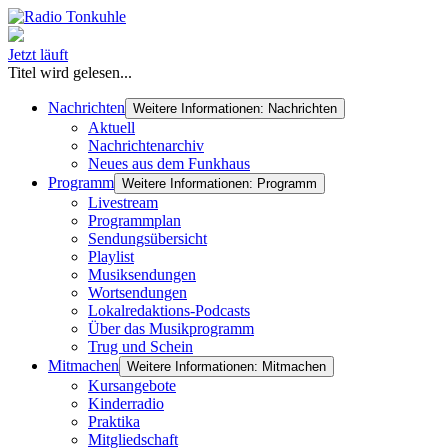
Jetzt läuft
Titel wird gelesen...
Nachrichten
Weitere Informationen: Nachrichten
Aktuell
Nachrichtenarchiv
Neues aus dem Funkhaus
Programm
Weitere Informationen: Programm
Livestream
Programmplan
Sendungsübersicht
Playlist
Musiksendungen
Wortsendungen
Lokalredaktions-Podcasts
Über das Musikprogramm
Trug und Schein
Mitmachen
Weitere Informationen: Mitmachen
Kursangebote
Kinderradio
Praktika
Mitgliedschaft