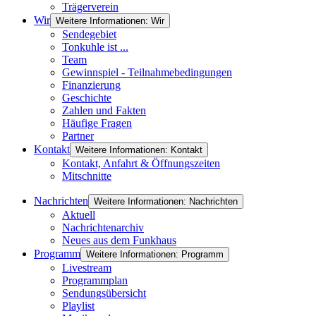
Trägerverein
Wir
Weitere Informationen: Wir
Sendegebiet
Tonkuhle ist ...
Team
Gewinnspiel - Teilnahmebedingungen
Finanzierung
Geschichte
Zahlen und Fakten
Häufige Fragen
Partner
Kontakt
Weitere Informationen: Kontakt
Kontakt, Anfahrt & Öffnungszeiten
Mitschnitte
Nachrichten
Weitere Informationen: Nachrichten
Aktuell
Nachrichtenarchiv
Neues aus dem Funkhaus
Programm
Weitere Informationen: Programm
Livestream
Programmplan
Sendungsübersicht
Playlist