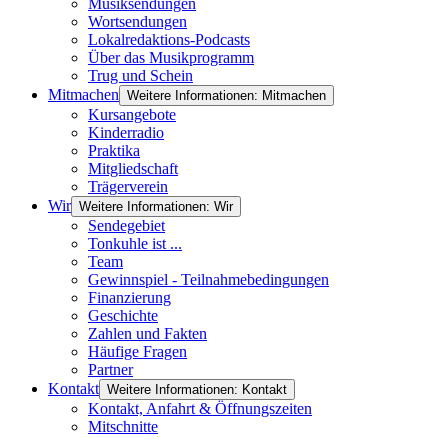
Musiksendungen
Wortsendungen
Lokalredaktions-Podcasts
Über das Musikprogramm
Trug und Schein
Mitmachen
Weitere Informationen: Mitmachen
Kursangebote
Kinderradio
Praktika
Mitgliedschaft
Trägerverein
Wir
Weitere Informationen: Wir
Sendegebiet
Tonkuhle ist ...
Team
Gewinnspiel - Teilnahmebedingungen
Finanzierung
Geschichte
Zahlen und Fakten
Häufige Fragen
Partner
Kontakt
Weitere Informationen: Kontakt
Kontakt, Anfahrt & Öffnungszeiten
Mitschnitte