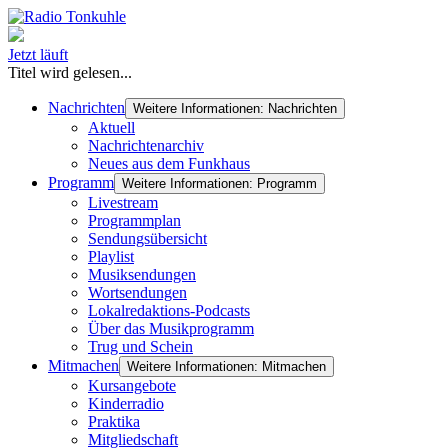
Jetzt läuft
Titel wird gelesen...
Nachrichten
Weitere Informationen: Nachrichten
Aktuell
Nachrichtenarchiv
Neues aus dem Funkhaus
Programm
Weitere Informationen: Programm
Livestream
Programmplan
Sendungsübersicht
Playlist
Musiksendungen
Wortsendungen
Lokalredaktions-Podcasts
Über das Musikprogramm
Trug und Schein
Mitmachen
Weitere Informationen: Mitmachen
Kursangebote
Kinderradio
Praktika
Mitgliedschaft