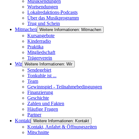
Musiksendungen
Wortsendungen
Lokalredaktions-Podcasts
Über das Musikprogramm
Trug und Schein
Mitmachen
Weitere Informationen: Mitmachen
Kursangebote
Kinderradio
Praktika
Mitgliedschaft
Trägerverein
Wir
Weitere Informationen: Wir
Sendegebiet
Tonkuhle ist ...
Team
Gewinnspiel - Teilnahmebedingungen
Finanzierung
Geschichte
Zahlen und Fakten
Häufige Fragen
Partner
Kontakt
Weitere Informationen: Kontakt
Kontakt, Anfahrt & Öffnungszeiten
Mitschnitte