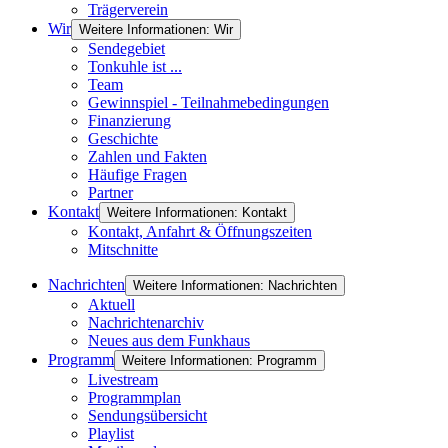
Trägerverein
Wir
Weitere Informationen: Wir
Sendegebiet
Tonkuhle ist ...
Team
Gewinnspiel - Teilnahmebedingungen
Finanzierung
Geschichte
Zahlen und Fakten
Häufige Fragen
Partner
Kontakt
Weitere Informationen: Kontakt
Kontakt, Anfahrt & Öffnungszeiten
Mitschnitte
Nachrichten
Weitere Informationen: Nachrichten
Aktuell
Nachrichtenarchiv
Neues aus dem Funkhaus
Programm
Weitere Informationen: Programm
Livestream
Programmplan
Sendungsübersicht
Playlist