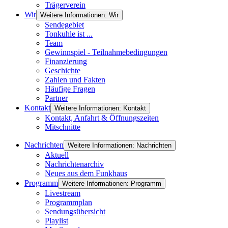
Trägerverein
Wir
Weitere Informationen: Wir
Sendegebiet
Tonkuhle ist ...
Team
Gewinnspiel - Teilnahmebedingungen
Finanzierung
Geschichte
Zahlen und Fakten
Häufige Fragen
Partner
Kontakt
Weitere Informationen: Kontakt
Kontakt, Anfahrt & Öffnungszeiten
Mitschnitte
Nachrichten
Weitere Informationen: Nachrichten
Aktuell
Nachrichtenarchiv
Neues aus dem Funkhaus
Programm
Weitere Informationen: Programm
Livestream
Programmplan
Sendungsübersicht
Playlist