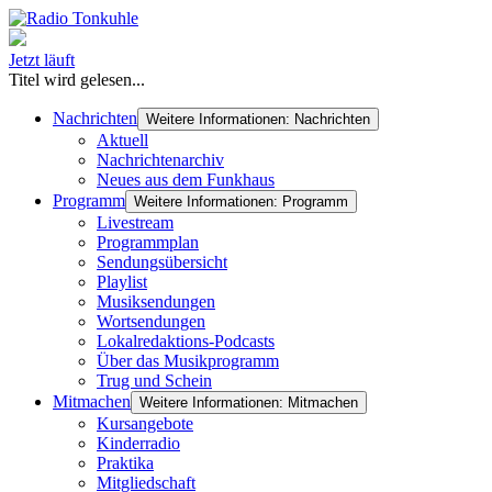
Jetzt läuft
Titel wird gelesen...
Nachrichten
Weitere Informationen: Nachrichten
Aktuell
Nachrichtenarchiv
Neues aus dem Funkhaus
Programm
Weitere Informationen: Programm
Livestream
Programmplan
Sendungsübersicht
Playlist
Musiksendungen
Wortsendungen
Lokalredaktions-Podcasts
Über das Musikprogramm
Trug und Schein
Mitmachen
Weitere Informationen: Mitmachen
Kursangebote
Kinderradio
Praktika
Mitgliedschaft