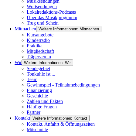
Musiksendungen
Wortsendungen
Lokalredaktions-Podcasts
Über das Musikprogramm
Trug und Schein
Mitmachen
Weitere Informationen: Mitmachen
Kursangebote
Kinderradio
Praktika
Mitgliedschaft
Trägerverein
Wir
Weitere Informationen: Wir
Sendegebiet
Tonkuhle ist ...
Team
Gewinnspiel - Teilnahmebedingungen
Finanzierung
Geschichte
Zahlen und Fakten
Häufige Fragen
Partner
Kontakt
Weitere Informationen: Kontakt
Kontakt, Anfahrt & Öffnungszeiten
Mitschnitte