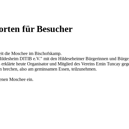
orten für Besucher
eit die Moschee im Bischofskamp.
ldesheim DITIB e.V." mit den Hildeseheimer Bürgerinnen und Bürger u
s erklärte heute Organisator und Mitglied des Vereins Emin Tuncay g
en brechen, also am geminsamen Essen, teilzunehmen.
.
fenen Moschee ein.