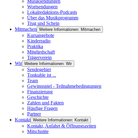
Musiksendungen
Wortsendungen
Lokalredaktions-Podcasts
Über das Musikprogramm
Trug und Schein
Mitmachen
Weitere Informationen: Mitmachen
Kursangebote
Kinderradio
Praktika
Mitgliedschaft
Trägerverein
Wir
Weitere Informationen: Wir
Sendegebiet
Tonkuhle ist ...
Team
Gewinnspiel - Teilnahmebedingungen
Finanzierung
Geschichte
Zahlen und Fakten
Häufige Fragen
Partner
Kontakt
Weitere Informationen: Kontakt
Kontakt, Anfahrt & Öffnungszeiten
Mitschnitte