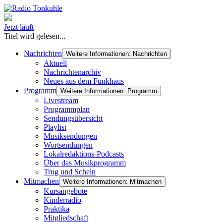
Jetzt läuft
Titel wird gelesen...
Nachrichten
Weitere Informationen: Nachrichten
Aktuell
Nachrichtenarchiv
Neues aus dem Funkhaus
Programm
Weitere Informationen: Programm
Livestream
Programmplan
Sendungsübersicht
Playlist
Musiksendungen
Wortsendungen
Lokalredaktions-Podcasts
Über das Musikprogramm
Trug und Schein
Mitmachen
Weitere Informationen: Mitmachen
Kursangebote
Kinderradio
Praktika
Mitgliedschaft