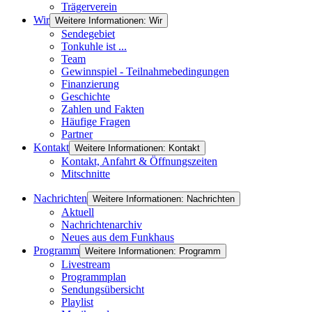
Trägerverein
Wir
Weitere Informationen: Wir
Sendegebiet
Tonkuhle ist ...
Team
Gewinnspiel - Teilnahmebedingungen
Finanzierung
Geschichte
Zahlen und Fakten
Häufige Fragen
Partner
Kontakt
Weitere Informationen: Kontakt
Kontakt, Anfahrt & Öffnungszeiten
Mitschnitte
Nachrichten
Weitere Informationen: Nachrichten
Aktuell
Nachrichtenarchiv
Neues aus dem Funkhaus
Programm
Weitere Informationen: Programm
Livestream
Programmplan
Sendungsübersicht
Playlist