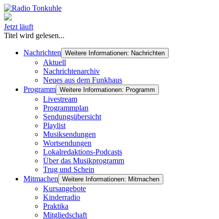
Jetzt läuft
Titel wird gelesen...
Nachrichten
Weitere Informationen: Nachrichten
Aktuell
Nachrichtenarchiv
Neues aus dem Funkhaus
Programm
Weitere Informationen: Programm
Livestream
Programmplan
Sendungsübersicht
Playlist
Musiksendungen
Wortsendungen
Lokalredaktions-Podcasts
Über das Musikprogramm
Trug und Schein
Mitmachen
Weitere Informationen: Mitmachen
Kursangebote
Kinderradio
Praktika
Mitgliedschaft