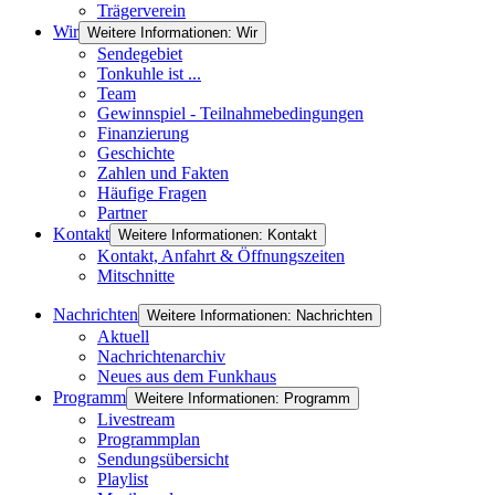
Trägerverein
Wir
Weitere Informationen: Wir
Sendegebiet
Tonkuhle ist ...
Team
Gewinnspiel - Teilnahmebedingungen
Finanzierung
Geschichte
Zahlen und Fakten
Häufige Fragen
Partner
Kontakt
Weitere Informationen: Kontakt
Kontakt, Anfahrt & Öffnungszeiten
Mitschnitte
Nachrichten
Weitere Informationen: Nachrichten
Aktuell
Nachrichtenarchiv
Neues aus dem Funkhaus
Programm
Weitere Informationen: Programm
Livestream
Programmplan
Sendungsübersicht
Playlist