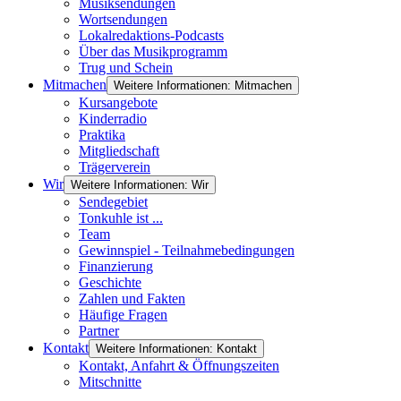
Musiksendungen
Wortsendungen
Lokalredaktions-Podcasts
Über das Musikprogramm
Trug und Schein
Mitmachen
Weitere Informationen: Mitmachen
Kursangebote
Kinderradio
Praktika
Mitgliedschaft
Trägerverein
Wir
Weitere Informationen: Wir
Sendegebiet
Tonkuhle ist ...
Team
Gewinnspiel - Teilnahmebedingungen
Finanzierung
Geschichte
Zahlen und Fakten
Häufige Fragen
Partner
Kontakt
Weitere Informationen: Kontakt
Kontakt, Anfahrt & Öffnungszeiten
Mitschnitte