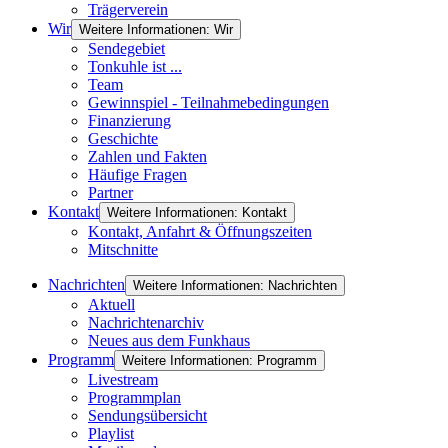
Trägerverein
Wir
Weitere Informationen: Wir
Sendegebiet
Tonkuhle ist ...
Team
Gewinnspiel - Teilnahmebedingungen
Finanzierung
Geschichte
Zahlen und Fakten
Häufige Fragen
Partner
Kontakt
Weitere Informationen: Kontakt
Kontakt, Anfahrt & Öffnungszeiten
Mitschnitte
Nachrichten
Weitere Informationen: Nachrichten
Aktuell
Nachrichtenarchiv
Neues aus dem Funkhaus
Programm
Weitere Informationen: Programm
Livestream
Programmplan
Sendungsübersicht
Playlist