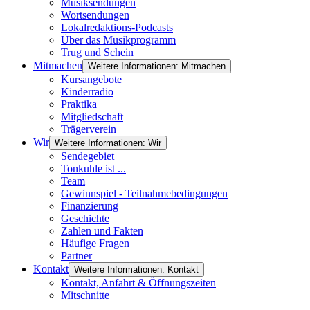
Musiksendungen
Wortsendungen
Lokalredaktions-Podcasts
Über das Musikprogramm
Trug und Schein
Mitmachen
Weitere Informationen: Mitmachen
Kursangebote
Kinderradio
Praktika
Mitgliedschaft
Trägerverein
Wir
Weitere Informationen: Wir
Sendegebiet
Tonkuhle ist ...
Team
Gewinnspiel - Teilnahmebedingungen
Finanzierung
Geschichte
Zahlen und Fakten
Häufige Fragen
Partner
Kontakt
Weitere Informationen: Kontakt
Kontakt, Anfahrt & Öffnungszeiten
Mitschnitte