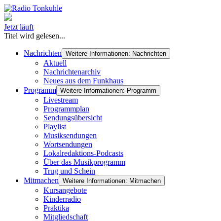
Jetzt läuft
Titel wird gelesen...
Nachrichten
Weitere Informationen: Nachrichten
Aktuell
Nachrichtenarchiv
Neues aus dem Funkhaus
Programm
Weitere Informationen: Programm
Livestream
Programmplan
Sendungsübersicht
Playlist
Musiksendungen
Wortsendungen
Lokalredaktions-Podcasts
Über das Musikprogramm
Trug und Schein
Mitmachen
Weitere Informationen: Mitmachen
Kursangebote
Kinderradio
Praktika
Mitgliedschaft