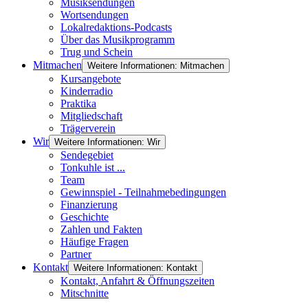
Musiksendungen
Wortsendungen
Lokalredaktions-Podcasts
Über das Musikprogramm
Trug und Schein
Mitmachen
Weitere Informationen: Mitmachen
Kursangebote
Kinderradio
Praktika
Mitgliedschaft
Trägerverein
Wir
Weitere Informationen: Wir
Sendegebiet
Tonkuhle ist ...
Team
Gewinnspiel - Teilnahmebedingungen
Finanzierung
Geschichte
Zahlen und Fakten
Häufige Fragen
Partner
Kontakt
Weitere Informationen: Kontakt
Kontakt, Anfahrt & Öffnungszeiten
Mitschnitte