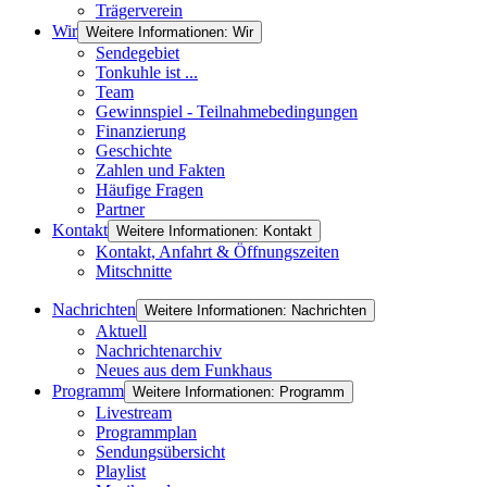
Trägerverein
Wir
Weitere Informationen: Wir
Sendegebiet
Tonkuhle ist ...
Team
Gewinnspiel - Teilnahmebedingungen
Finanzierung
Geschichte
Zahlen und Fakten
Häufige Fragen
Partner
Kontakt
Weitere Informationen: Kontakt
Kontakt, Anfahrt & Öffnungszeiten
Mitschnitte
Nachrichten
Weitere Informationen: Nachrichten
Aktuell
Nachrichtenarchiv
Neues aus dem Funkhaus
Programm
Weitere Informationen: Programm
Livestream
Programmplan
Sendungsübersicht
Playlist