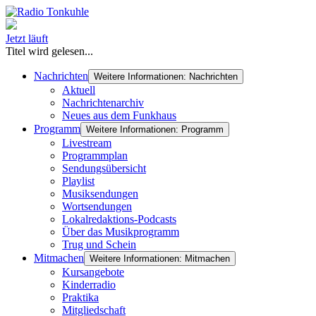
Jetzt läuft
Titel wird gelesen...
Nachrichten
Weitere Informationen: Nachrichten
Aktuell
Nachrichtenarchiv
Neues aus dem Funkhaus
Programm
Weitere Informationen: Programm
Livestream
Programmplan
Sendungsübersicht
Playlist
Musiksendungen
Wortsendungen
Lokalredaktions-Podcasts
Über das Musikprogramm
Trug und Schein
Mitmachen
Weitere Informationen: Mitmachen
Kursangebote
Kinderradio
Praktika
Mitgliedschaft