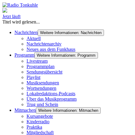
Jetzt läuft
Titel wird gelesen...
Nachrichten
Weitere Informationen: Nachrichten
Aktuell
Nachrichtenarchiv
Neues aus dem Funkhaus
Programm
Weitere Informationen: Programm
Livestream
Programmplan
Sendungsübersicht
Playlist
Musiksendungen
Wortsendungen
Lokalredaktions-Podcasts
Über das Musikprogramm
Trug und Schein
Mitmachen
Weitere Informationen: Mitmachen
Kursangebote
Kinderradio
Praktika
Mitgliedschaft