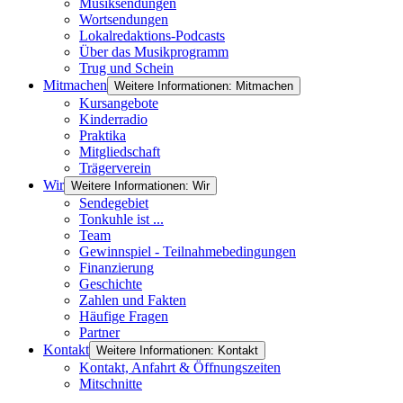
Musiksendungen
Wortsendungen
Lokalredaktions-Podcasts
Über das Musikprogramm
Trug und Schein
Mitmachen
Weitere Informationen: Mitmachen
Kursangebote
Kinderradio
Praktika
Mitgliedschaft
Trägerverein
Wir
Weitere Informationen: Wir
Sendegebiet
Tonkuhle ist ...
Team
Gewinnspiel - Teilnahmebedingungen
Finanzierung
Geschichte
Zahlen und Fakten
Häufige Fragen
Partner
Kontakt
Weitere Informationen: Kontakt
Kontakt, Anfahrt & Öffnungszeiten
Mitschnitte