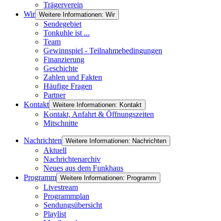
Trägerverein
Wir
Weitere Informationen: Wir
Sendegebiet
Tonkuhle ist ...
Team
Gewinnspiel - Teilnahmebedingungen
Finanzierung
Geschichte
Zahlen und Fakten
Häufige Fragen
Partner
Kontakt
Weitere Informationen: Kontakt
Kontakt, Anfahrt & Öffnungszeiten
Mitschnitte
Nachrichten
Weitere Informationen: Nachrichten
Aktuell
Nachrichtenarchiv
Neues aus dem Funkhaus
Programm
Weitere Informationen: Programm
Livestream
Programmplan
Sendungsübersicht
Playlist