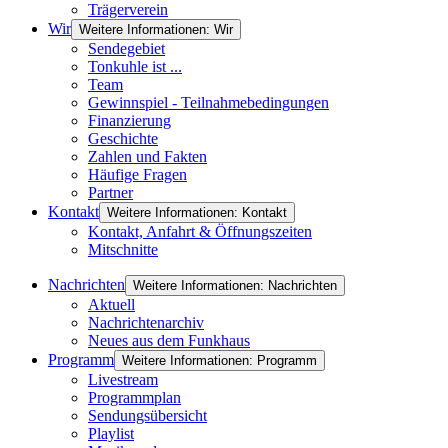
Trägerverein
Wir
Weitere Informationen: Wir
Sendegebiet
Tonkuhle ist ...
Team
Gewinnspiel - Teilnahmebedingungen
Finanzierung
Geschichte
Zahlen und Fakten
Häufige Fragen
Partner
Kontakt
Weitere Informationen: Kontakt
Kontakt, Anfahrt & Öffnungszeiten
Mitschnitte
Nachrichten
Weitere Informationen: Nachrichten
Aktuell
Nachrichtenarchiv
Neues aus dem Funkhaus
Programm
Weitere Informationen: Programm
Livestream
Programmplan
Sendungsübersicht
Playlist