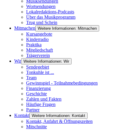
Musiksendungen
Wortsendungen
Lokalredaktions-Podcasts
Über das Musikprogramm
Trug und Schein
Mitmachen
Weitere Informationen: Mitmachen
Kursangebote
Kinderradio
Praktika
Mitgliedschaft
Trägerverein
Wir
Weitere Informationen: Wir
Sendegebiet
Tonkuhle ist ...
Team
Gewinnspiel - Teilnahmebedingungen
Finanzierung
Geschichte
Zahlen und Fakten
Häufige Fragen
Partner
Kontakt
Weitere Informationen: Kontakt
Kontakt, Anfahrt & Öffnungszeiten
Mitschnitte