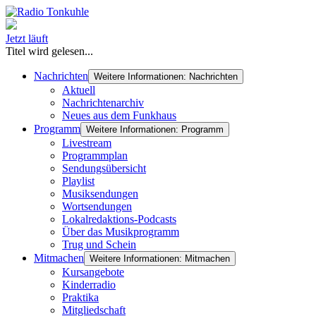
Jetzt läuft
Titel wird gelesen...
Nachrichten
Weitere Informationen: Nachrichten
Aktuell
Nachrichtenarchiv
Neues aus dem Funkhaus
Programm
Weitere Informationen: Programm
Livestream
Programmplan
Sendungsübersicht
Playlist
Musiksendungen
Wortsendungen
Lokalredaktions-Podcasts
Über das Musikprogramm
Trug und Schein
Mitmachen
Weitere Informationen: Mitmachen
Kursangebote
Kinderradio
Praktika
Mitgliedschaft