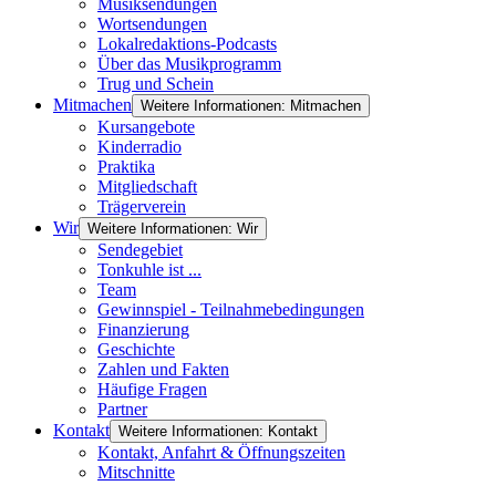
Musiksendungen
Wortsendungen
Lokalredaktions-Podcasts
Über das Musikprogramm
Trug und Schein
Mitmachen
Weitere Informationen: Mitmachen
Kursangebote
Kinderradio
Praktika
Mitgliedschaft
Trägerverein
Wir
Weitere Informationen: Wir
Sendegebiet
Tonkuhle ist ...
Team
Gewinnspiel - Teilnahmebedingungen
Finanzierung
Geschichte
Zahlen und Fakten
Häufige Fragen
Partner
Kontakt
Weitere Informationen: Kontakt
Kontakt, Anfahrt & Öffnungszeiten
Mitschnitte