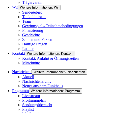
Trägerverein
Wir
Weitere Informationen: Wir
Sendegebiet
Tonkuhle ist ...
Team
Gewinnspiel - Teilnahmebedingungen
Finanzierung
Geschichte
Zahlen und Fakten
Häufige Fragen
Partner
Kontakt
Weitere Informationen: Kontakt
Kontakt, Anfahrt & Öffnungszeiten
Mitschnitte
Nachrichten
Weitere Informationen: Nachrichten
Aktuell
Nachrichtenarchiv
Neues aus dem Funkhaus
Programm
Weitere Informationen: Programm
Livestream
Programmplan
Sendungsübersicht
Playlist