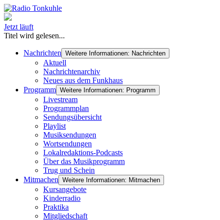
Jetzt läuft
Titel wird gelesen...
Nachrichten
Weitere Informationen: Nachrichten
Aktuell
Nachrichtenarchiv
Neues aus dem Funkhaus
Programm
Weitere Informationen: Programm
Livestream
Programmplan
Sendungsübersicht
Playlist
Musiksendungen
Wortsendungen
Lokalredaktions-Podcasts
Über das Musikprogramm
Trug und Schein
Mitmachen
Weitere Informationen: Mitmachen
Kursangebote
Kinderradio
Praktika
Mitgliedschaft