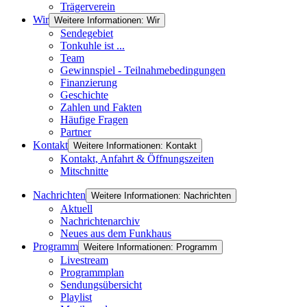
Trägerverein
Wir
Weitere Informationen: Wir
Sendegebiet
Tonkuhle ist ...
Team
Gewinnspiel - Teilnahmebedingungen
Finanzierung
Geschichte
Zahlen und Fakten
Häufige Fragen
Partner
Kontakt
Weitere Informationen: Kontakt
Kontakt, Anfahrt & Öffnungszeiten
Mitschnitte
Nachrichten
Weitere Informationen: Nachrichten
Aktuell
Nachrichtenarchiv
Neues aus dem Funkhaus
Programm
Weitere Informationen: Programm
Livestream
Programmplan
Sendungsübersicht
Playlist