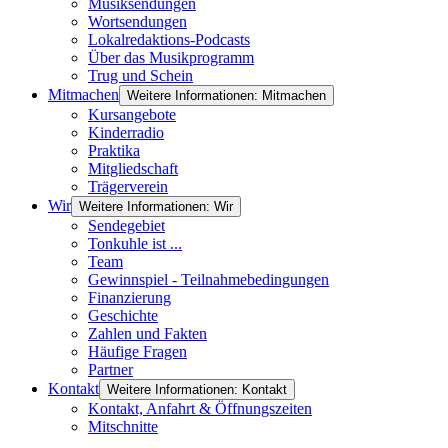
Musiksendungen
Wortsendungen
Lokalredaktions-Podcasts
Über das Musikprogramm
Trug und Schein
Mitmachen
Weitere Informationen: Mitmachen
Kursangebote
Kinderradio
Praktika
Mitgliedschaft
Trägerverein
Wir
Weitere Informationen: Wir
Sendegebiet
Tonkuhle ist ...
Team
Gewinnspiel - Teilnahmebedingungen
Finanzierung
Geschichte
Zahlen und Fakten
Häufige Fragen
Partner
Kontakt
Weitere Informationen: Kontakt
Kontakt, Anfahrt & Öffnungszeiten
Mitschnitte