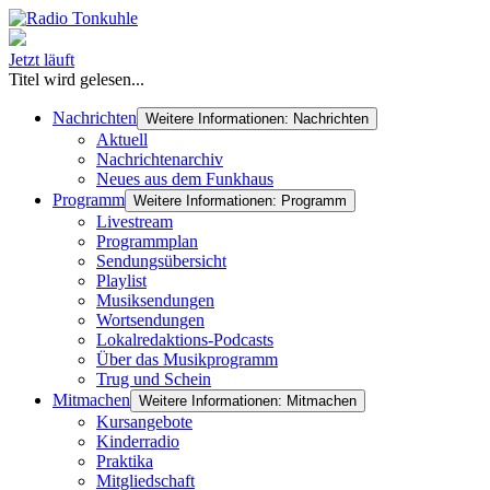
Jetzt läuft
Titel wird gelesen...
Nachrichten
Weitere Informationen: Nachrichten
Aktuell
Nachrichtenarchiv
Neues aus dem Funkhaus
Programm
Weitere Informationen: Programm
Livestream
Programmplan
Sendungsübersicht
Playlist
Musiksendungen
Wortsendungen
Lokalredaktions-Podcasts
Über das Musikprogramm
Trug und Schein
Mitmachen
Weitere Informationen: Mitmachen
Kursangebote
Kinderradio
Praktika
Mitgliedschaft