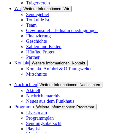
Trägerverein
Wir
Weitere Informationen: Wir
Sendegebiet
Tonkuhle ist ...
Team
Gewinnspiel - Teilnahmebedingungen
Finanzierung
Geschichte
Zahlen und Fakten
Häufige Fragen
Partner
Kontakt
Weitere Informationen: Kontakt
Kontakt, Anfahrt & Öffnungszeiten
Mitschnitte
Nachrichten
Weitere Informationen: Nachrichten
Aktuell
Nachrichtenarchiv
Neues aus dem Funkhaus
Programm
Weitere Informationen: Programm
Livestream
Programmplan
Sendungsübersicht
Playlist