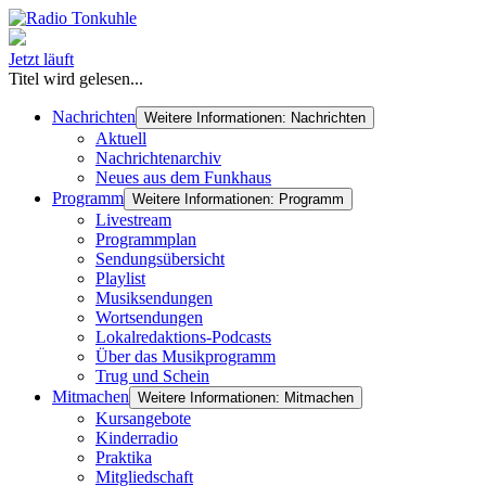
Jetzt läuft
Titel wird gelesen...
Nachrichten
Weitere Informationen: Nachrichten
Aktuell
Nachrichtenarchiv
Neues aus dem Funkhaus
Programm
Weitere Informationen: Programm
Livestream
Programmplan
Sendungsübersicht
Playlist
Musiksendungen
Wortsendungen
Lokalredaktions-Podcasts
Über das Musikprogramm
Trug und Schein
Mitmachen
Weitere Informationen: Mitmachen
Kursangebote
Kinderradio
Praktika
Mitgliedschaft