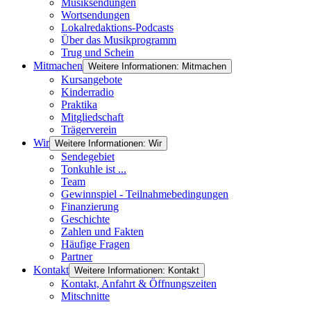
Musiksendungen
Wortsendungen
Lokalredaktions-Podcasts
Über das Musikprogramm
Trug und Schein
Mitmachen
Weitere Informationen: Mitmachen
Kursangebote
Kinderradio
Praktika
Mitgliedschaft
Trägerverein
Wir
Weitere Informationen: Wir
Sendegebiet
Tonkuhle ist ...
Team
Gewinnspiel - Teilnahmebedingungen
Finanzierung
Geschichte
Zahlen und Fakten
Häufige Fragen
Partner
Kontakt
Weitere Informationen: Kontakt
Kontakt, Anfahrt & Öffnungszeiten
Mitschnitte