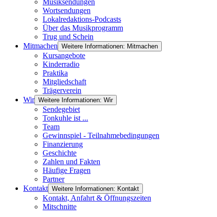
Musiksendungen
Wortsendungen
Lokalredaktions-Podcasts
Über das Musikprogramm
Trug und Schein
Mitmachen
Weitere Informationen: Mitmachen
Kursangebote
Kinderradio
Praktika
Mitgliedschaft
Trägerverein
Wir
Weitere Informationen: Wir
Sendegebiet
Tonkuhle ist ...
Team
Gewinnspiel - Teilnahmebedingungen
Finanzierung
Geschichte
Zahlen und Fakten
Häufige Fragen
Partner
Kontakt
Weitere Informationen: Kontakt
Kontakt, Anfahrt & Öffnungszeiten
Mitschnitte