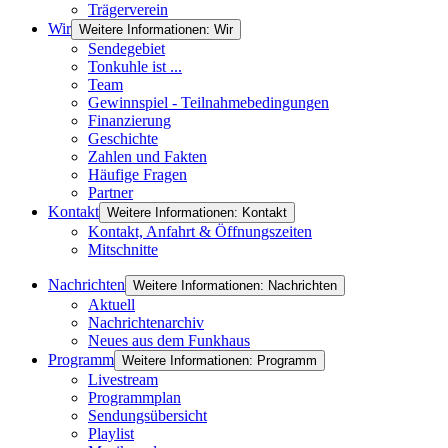
Trägerverein
Wir
Weitere Informationen: Wir
Sendegebiet
Tonkuhle ist ...
Team
Gewinnspiel - Teilnahmebedingungen
Finanzierung
Geschichte
Zahlen und Fakten
Häufige Fragen
Partner
Kontakt
Weitere Informationen: Kontakt
Kontakt, Anfahrt & Öffnungszeiten
Mitschnitte
Nachrichten
Weitere Informationen: Nachrichten
Aktuell
Nachrichtenarchiv
Neues aus dem Funkhaus
Programm
Weitere Informationen: Programm
Livestream
Programmplan
Sendungsübersicht
Playlist