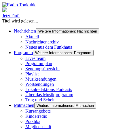
Jetzt läuft
Titel wird gelesen...
Nachrichten
Weitere Informationen: Nachrichten
Aktuell
Nachrichtenarchiv
Neues aus dem Funkhaus
Programm
Weitere Informationen: Programm
Livestream
Programmplan
Sendungsübersicht
Playlist
Musiksendungen
Wortsendungen
Lokalredaktions-Podcasts
Über das Musikprogramm
Trug und Schein
Mitmachen
Weitere Informationen: Mitmachen
Kursangebote
Kinderradio
Praktika
Mitgliedschaft