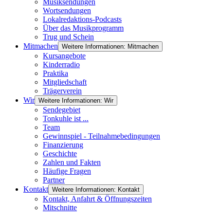
Musiksendungen
Wortsendungen
Lokalredaktions-Podcasts
Über das Musikprogramm
Trug und Schein
Mitmachen
Weitere Informationen: Mitmachen
Kursangebote
Kinderradio
Praktika
Mitgliedschaft
Trägerverein
Wir
Weitere Informationen: Wir
Sendegebiet
Tonkuhle ist ...
Team
Gewinnspiel - Teilnahmebedingungen
Finanzierung
Geschichte
Zahlen und Fakten
Häufige Fragen
Partner
Kontakt
Weitere Informationen: Kontakt
Kontakt, Anfahrt & Öffnungszeiten
Mitschnitte