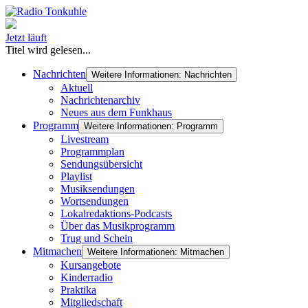
Jetzt läuft
Titel wird gelesen...
Nachrichten
Weitere Informationen: Nachrichten
Aktuell
Nachrichtenarchiv
Neues aus dem Funkhaus
Programm
Weitere Informationen: Programm
Livestream
Programmplan
Sendungsübersicht
Playlist
Musiksendungen
Wortsendungen
Lokalredaktions-Podcasts
Über das Musikprogramm
Trug und Schein
Mitmachen
Weitere Informationen: Mitmachen
Kursangebote
Kinderradio
Praktika
Mitgliedschaft