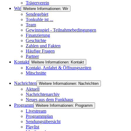
Trägerverein
Wir
Weitere Informationen: Wir
Sendegebiet
Tonkuhle ist ...
Team
Gewinnspiel - Teilnahmebedingungen
Finanzierung
Geschichte
Zahlen und Fakten
Häufige Fragen
Partner
Kontakt
Weitere Informationen: Kontakt
Kontakt, Anfahrt & Öffnungszeiten
Mitschnitte
Nachrichten
Weitere Informationen: Nachrichten
Aktuell
Nachrichtenarchiv
Neues aus dem Funkhaus
Programm
Weitere Informationen: Programm
Livestream
Programmplan
Sendungsübersicht
Playlist