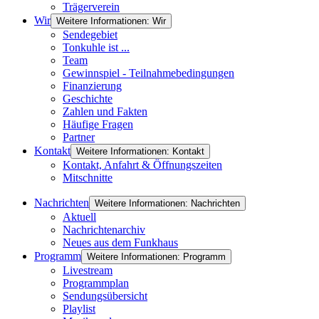
Trägerverein
Wir
Weitere Informationen: Wir
Sendegebiet
Tonkuhle ist ...
Team
Gewinnspiel - Teilnahmebedingungen
Finanzierung
Geschichte
Zahlen und Fakten
Häufige Fragen
Partner
Kontakt
Weitere Informationen: Kontakt
Kontakt, Anfahrt & Öffnungszeiten
Mitschnitte
Nachrichten
Weitere Informationen: Nachrichten
Aktuell
Nachrichtenarchiv
Neues aus dem Funkhaus
Programm
Weitere Informationen: Programm
Livestream
Programmplan
Sendungsübersicht
Playlist