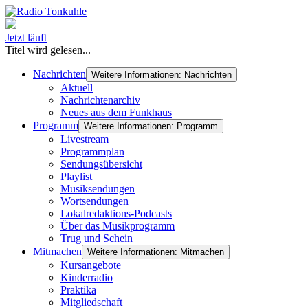
Jetzt läuft
Titel wird gelesen...
Nachrichten
Weitere Informationen: Nachrichten
Aktuell
Nachrichtenarchiv
Neues aus dem Funkhaus
Programm
Weitere Informationen: Programm
Livestream
Programmplan
Sendungsübersicht
Playlist
Musiksendungen
Wortsendungen
Lokalredaktions-Podcasts
Über das Musikprogramm
Trug und Schein
Mitmachen
Weitere Informationen: Mitmachen
Kursangebote
Kinderradio
Praktika
Mitgliedschaft