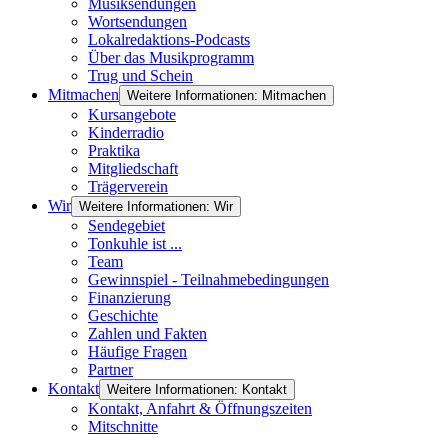
Musiksendungen
Wortsendungen
Lokalredaktions-Podcasts
Über das Musikprogramm
Trug und Schein
Mitmachen
Weitere Informationen: Mitmachen
Kursangebote
Kinderradio
Praktika
Mitgliedschaft
Trägerverein
Wir
Weitere Informationen: Wir
Sendegebiet
Tonkuhle ist ...
Team
Gewinnspiel - Teilnahmebedingungen
Finanzierung
Geschichte
Zahlen und Fakten
Häufige Fragen
Partner
Kontakt
Weitere Informationen: Kontakt
Kontakt, Anfahrt & Öffnungszeiten
Mitschnitte